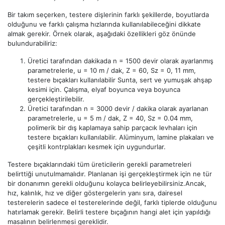
Bir takım seçerken, testere dişlerinin farklı şekillerde, boyutlarda
olduğunu ve farklı çalışma hızlarında kullanılabileceğini dikkate
almak gerekir. Örnek olarak, aşağıdaki özellikleri göz önünde
bulundurabiliriz:
Üretici tarafından dakikada n = 1500 devir olarak ayarlanmış
parametrelerle, u = 10 m / dak, Z = 60, Sz = 0, 11 mm,
testere bıçakları kullanılabilir Sunta, sert ve yumuşak ahşap
kesimi için. Çalışma, elyaf boyunca veya boyunca
gerçekleştirilebilir.
Üretici tarafından n = 3000 devir / dakika olarak ayarlanan
parametrelerle, u = 5 m / dak, Z = 40, Sz = 0.04 mm,
polimerik bir dış kaplamaya sahip parçacık levhaları için
testere bıçakları kullanılabilir. Alüminyum, lamine plakaları ve
çeşitli kontrplakları kesmek için uygundurlar.
Testere bıçaklarındaki tüm üreticilerin gerekli parametreleri
belirttiği unutulmamalıdır. Planlanan işi gerçekleştirmek için ne tür
bir donanımın gerekli olduğunu kolayca belirleyebilirsiniz.Ancak,
hız, kalınlık, hız ve diğer göstergelerin yanı sıra, dairesel
testerelerin sadece el testerelerinde değil, farklı tiplerde olduğunu
hatırlamak gerekir. Belirli testere bıçağının hangi alet için yapıldığı
masalının belirlenmesi gereklidir.