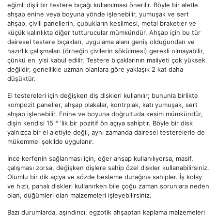
eğimli dişli bir testere bıçağı kullanılması önerilir. Böyle bir aletle
ahşap enine veya boyuna yönde işlenebilir, yumuşak ve sert
ahşap, çivili panellerin, çubukların kesilmesi, metal braketler ve
küçük kalınlıkta diğer tutturucular mümkündür. Ahşap için bu tür
dairesel testere bıçakları, uygulama alanı geniş olduğundan ve
hazırlık çalışmaları (örneğin çivilerin sökülmesi) gerekli olmayabilir,
çünkü en iyisi kabul edilir. Testere bıçaklarının maliyeti çok yüksek
değildir, genellikle uzman olanlara göre yaklaşık 2 kat daha
düşüktür.
El testereleri için değişken diş diskleri kullanılır; bununla birlikte
kompozit paneller, ahşap plakalar, kontrplak, katı yumuşak, sert
ahşap işlenebilir. Enine ve boyuna doğrultuda kesim mümkündür,
dişin kendisi 15 ° 'lik bir pozitif ön açıya sahiptir. Böyle bir disk
yalnızca bir el aletiyle değil, aynı zamanda dairesel testerelerle de
mükemmel şekilde uygulanır.
İnce kerfenin sağlanması için, eğer ahşap kullanılıyorsa, masif,
çalışması zorsa, değişken dişlere sahip özel diskler kullanabilirsiniz.
Olumlu bir dik açıya ve sözde besleme durağına sahipler. İş kolay
ve hızlı, pahalı diskleri kullanırken bile çoğu zaman sorunlara neden
olan, düğümleri olan malzemeleri işleyebilirsiniz.
Bazı durumlarda, aşındırıcı, egzotik ahşaptan kaplama malzemeleri