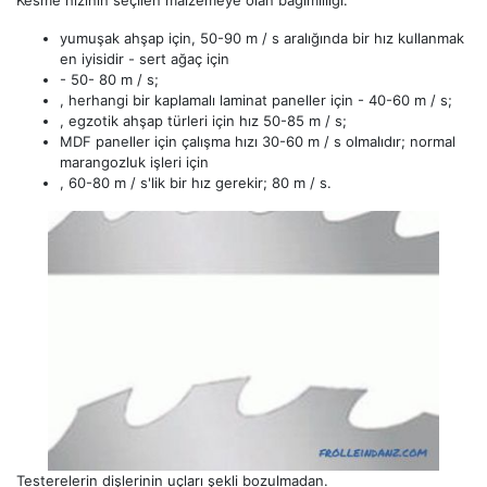
Kesme hızının seçilen malzemeye olan bağımlılığı:
yumuşak ahşap için, 50-90 m / s aralığında bir hız kullanmak
en iyisidir - sert ağaç için
- 50- 80 m / s;
, herhangi bir kaplamalı laminat paneller için - 40-60 m / s;
, egzotik ahşap türleri için hız 50-85 m / s;
MDF paneller için çalışma hızı 30-60 m / s olmalıdır; normal
marangozluk işleri için
, 60-80 m / s'lik bir hız gerekir; 80 m / s.
Testerelerin dişlerinin uçları şekli bozulmadan.