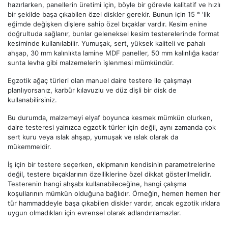
hazırlarken, panellerin üretimi için, böyle bir görevle kalitatif ve hızlı
bir şekilde başa çıkabilen özel diskler gerekir. Bunun için 15 ° 'lik
eğimde değişken dişlere sahip özel bıçaklar vardır. Kesim enine
doğrultuda sağlanır, bunlar geleneksel kesim testerelerinde format
kesiminde kullanılabilir. Yumuşak, sert, yüksek kaliteli ve pahalı
ahşap, 30 mm kalınlıkta lamine MDF paneller, 50 mm kalınlığa kadar
sunta levha gibi malzemelerin işlenmesi mümkündür.
Egzotik ağaç türleri olan manuel daire testere ile çalışmayı
planlıyorsanız, karbür kılavuzlu ve düz dişli bir disk de
kullanabilirsiniz.
Bu durumda, malzemeyi elyaf boyunca kesmek mümkün olurken,
daire testeresi yalnızca egzotik türler için değil, aynı zamanda çok
sert kuru veya ıslak ahşap, yumuşak ve ıslak olarak da
mükemmeldir.
İş için bir testere seçerken, ekipmanın kendisinin parametrelerine
değil, testere bıçaklarının özelliklerine özel dikkat gösterilmelidir.
Testerenin hangi ahşabı kullanabileceğine, hangi çalışma
koşullarının mümkün olduğuna bağlıdır. Örneğin, hemen hemen her
tür hammaddeyle başa çıkabilen diskler vardır, ancak egzotik ırklara
uygun olmadıkları için evrensel olarak adlandırılamazlar.