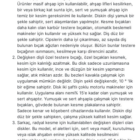
Ürünler masif ahşap için kullanılabilir, ahşap lifleri kesilirken,
bir veya birkaç kat sunta için, sert ve yumuşak ahşap için
temiz bir kesim gereksinimi ile kullanılır. Diskin dişi yamuk bir
şekle sahiptir, sert alaşımlardan yapılmıştır. Kesme bıçakları
daha kalın olan karbür testere bıçakları, otomatik beslemeli
makineler için kullanılır ve yüksek hız sağlar. Diş düz bir
şekle sahiptir. Cipslerin daha iyi çıkarılması, az sayıda diş
bulunan bıçak ağızları nedeniyle oluşur. Bütün bunlar testere
bıçağının ısınmasını, kesilmeye karşı direncini azaltır.
Değişken dişli özel testere bıçağı, özel bıçakları kesmek,
kesim için kalınlığı azaltmak. Bu disk sadece uzunlamasına
kesim için kullanılır, ince ve düzgün bir kesim yapmanızı
sağlar, atık miktarı azdır. Bu bezleri kavakla çalışmak için
uygulamak mümkün değildir. Dişin şekli değişkendir, 10 ° 'lik
bir eğime sahiptir. Disk iki şaftlı çoklu motorlu makineler için
kullanılır. Uygulama alanı nemi% 15'e kadar olan yumuşak ve
sert ahşaptır. Yumuşak ve sert ahşapla çalışmak için testere
bıçakları, gövdede bulunan kesme plakalarına sahiptir.
Sadece kenar ve köşebent cihazlarında kullanılır. Diskin dişi
düz bir şekle sahipken, çalışma yüksek kaliteli kesim sağlar.
Sarkaç, radyal kesme için kullanılabilen değişken dişleri olan
diskler. Bu model, el aletleri için, sert veya masif, kurutulmuş
veya ıslak ahşabın enine yüksek kalitede kesilmesini