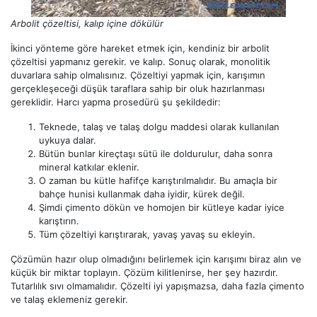
Arbolit çözeltisi, kalıp içine dökülür
İkinci yönteme göre hareket etmek için, kendiniz bir arbolit
çözeltisi yapmanız gerekir. ve kalıp. Sonuç olarak, monolitik
duvarlara sahip olmalısınız. Çözeltiyi yapmak için, karışımın
gerçekleşeceği düşük taraflara sahip bir oluk hazırlanması
gereklidir. Harcı yapma prosedürü şu şekildedir:
Teknede, talaş ve talaş dolgu maddesi olarak kullanılan
uykuya dalar.
Bütün bunlar kireçtaşı sütü ile doldurulur, daha sonra
mineral katkılar eklenir.
O zaman bu kütle hafifçe karıştırılmalıdır. Bu amaçla bir
bahçe hunisi kullanmak daha iyidir, kürek değil.
Şimdi çimento dökün ve homojen bir kütleye kadar iyice
karıştırın.
Tüm çözeltiyi karıştırarak, yavaş yavaş su ekleyin.
Çözümün hazır olup olmadığını belirlemek için karışımı biraz alın ve
küçük bir miktar toplayın. Çözüm kilitlenirse, her şey hazırdır.
Tutarlılık sıvı olmamalıdır. Çözelti iyi yapışmazsa, daha fazla çimento
ve talaş eklemeniz gerekir.