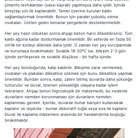
çimento levhalardan (yassı kayrak) yapılmışsa daha iyidir. İçinde
kireçtaşı süt ile kaplanabilir. Temel üzerine kurulan kalıbı
sağlamlaştırmak önemlidir. Bunun için paralel çubuklu sıkma
cıvataları. Üstten gelen kenarlar pergellerle desteklenmelidir.
Her şey hazır olduktan sonra ahşap beton harcı dökebilirsiniz. Tüm
kalıbı ağzına kadar doldurmamak önemlidir. Bir seferde en fazla 50
cm'lik bir kütleyi dökmek daha iyidir. O zaman her şey kurcalanmalı
ve kurumaya bırakılmalıdır. Sıcaklık 18-20ºC ise, bileşim 2-3 gün
içinde sertleşecek ve sıcaklık düşükse - bir hafta içinde.
Her şey donduğunda, kalıp kaldırılır. Bileşime zarar vermemek,
cıvataları ve plakaları dikkatlice sökmek için bunu dikkatlice yapmak
önemlidir. Bundan sonra, kalıp, zaten bitmiş duvarda daha yükseğe
tutturulur ve duvar, istenen yüksekliğe ulaşana kadar işlem
tekrarlanır. Ahşap beton higroskopik bir malzemedir, bu nedenle
duvarların nemden korunmaması için duvarların nemden
kaplanması gerekir. İçeride, duvarlar buhar bariyeri kullanılarak
kaplanır ve dışarıda - bunlar dekoratif tuğla veya sıva ile kaplanır.
Duvar ile kaplama malzemesi arasında bir havalandırma boşluğu
bırakılmalıdır.