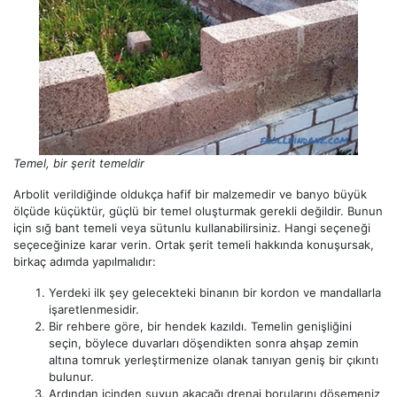
Temel, bir şerit temeldir
Arbolit verildiğinde oldukça hafif bir malzemedir ve banyo büyük
ölçüde küçüktür, güçlü bir temel oluşturmak gerekli değildir. Bunun
için sığ bant temeli veya sütunlu kullanabilirsiniz. Hangi seçeneği
seçeceğinize karar verin. Ortak şerit temeli hakkında konuşursak,
birkaç adımda yapılmalıdır:
Yerdeki ilk şey gelecekteki binanın bir kordon ve mandallarla
işaretlenmesidir.
Bir rehbere göre, bir hendek kazıldı. Temelin genişliğini
seçin, böylece duvarları döşendikten sonra ahşap zemin
altına tomruk yerleştirmenize olanak tanıyan geniş bir çıkıntı
bulunur.
Ardından içinden suyun akacağı drenaj borularını döşemeniz