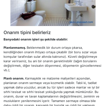
Onarım tipini belirleriz
Banyodaki onarım işleri şu şekilde olabilir:
Planlanmamış.
Beklenmedik bir durum ortaya çıkarsa,
kendiliğinden onarım ihtiyacı ortaya çıkabilir (bir boru sızar veya
komşular tarafından sular altında kalırsınız). Küveti değiştirmeye
karar verirseniz, bu ani bir onarım gerektirebilir (lağım borularını
değiştirmek, diğer tesisatın döşenmesi, döşemenin güncellenmesi
vb.);
Planlı onarım.
Karmaşıklık ve malzeme maliyetleri açısından,
planlanan onarım sermaye veya kozmetik olabilir. Tabii ki, tadilat
yapmak daha ucuzdur, ancak bu tür işleri sadece mantar ve iyi bir
sıhhi tesisat ve sıhhi tesisat yokluğunda yapmak mümkündür. Bu
onarım, duvar ve tavan kaplamalarının değiştirilmesini, zeminin ve
muslukların yenilenmesini içerir. Tamamen sermaye olmasa bile
daha ciddi bir onarım, kapsamlı bir hazırlık ve ciddi bir yaklaşım