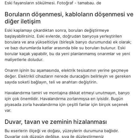
Eski fayansların sökülmesi.
Fotoğraf - tamabau. de
Boruların döşenmesi, kabloların döşenmesi ve
diğer iletişim
Eski kaplamayı çıkardıktan sonra, boruları değiştirmeye
başlayabilirsiniz. Eski evlerde, doğrudan banyoya yerleştirilen
borulara ve ana yükselticiye (birleşik banyo durumunda) ek olarak;
ve bazı durumlarda katlar arasında bile su boruları bulunur. Eski
borular kaçak yapabilir, bu da yeni planlanmamış onarımlar ve yeni
maliyetlerle doludur.
Onarım işinin bu aşamasında, elektrik tesisatının yerine geçmeye
değer. Elektrikli cihazların nerede duracağını belirleyin ve gereken
sayıda soketi bağlayın, teli ve anahtarı değiştirin.
Havalandırma tamiri ve montajına dikkat etmeyi unutmayın, banyo
için çok önemlidir. Havalandırma zorlanmışsa en iyisidir. Bugün
piyasada zorla havalandırma için çeşitli fanlar için birçok seçenek
var.
Duvar, tavan ve zeminin hizalanması
Bu eserlerin ölçeği ve doğası, yüzeylerin durumuna bağlıdır.
Duvarlar çok düzgün değilse, sıva ile düzleştirmeniz