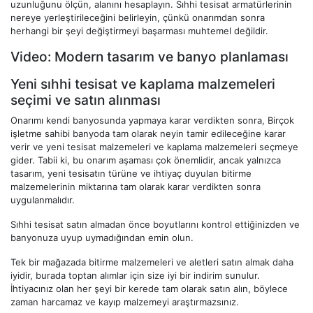
uzunluğunu ölçün, alanını hesaplayın. Sıhhi tesisat armatürlerinin
nereye yerleştirileceğini belirleyin, çünkü onarımdan sonra
herhangi bir şeyi değiştirmeyi başarması muhtemel değildir.
Video: Modern tasarım ve banyo planlaması
Yeni sıhhi tesisat ve kaplama malzemeleri
seçimi ve satın alınması
Onarımı kendi banyosunda yapmaya karar verdikten sonra, Birçok
işletme sahibi banyoda tam olarak neyin tamir edileceğine karar
verir ve yeni tesisat malzemeleri ve kaplama malzemeleri seçmeye
gider. Tabii ki, bu onarım aşaması çok önemlidir, ancak yalnızca
tasarım, yeni tesisatın türüne ve ihtiyaç duyulan bitirme
malzemelerinin miktarına tam olarak karar verdikten sonra
uygulanmalıdır.
Sıhhi tesisat satın almadan önce boyutlarını kontrol ettiğinizden ve
banyonuza uyup uymadığından emin olun.
Tek bir mağazada bitirme malzemeleri ve aletleri satın almak daha
iyidir, burada toptan alımlar için size iyi bir indirim sunulur.
İhtiyacınız olan her şeyi bir kerede tam olarak satın alın, böylece
zaman harcamaz ve kayıp malzemeyi araştırmazsınız.