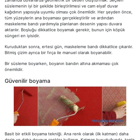
zamanda duvarlarda geometrik bir desen oluşturmak. Seçilen
süslemenin iyi bir şekilde birleştirilmesi ve cam elyaf duvar
kağıdının yapısıyla uyumlu olması çok önemlidir. Her şeyden önce,
tüm yüzeylerin ana boyaması gerçekleştirilir ve ardından
maskeleme bandı yardımıyla planlanan desenin yapısı duvara
aktarılır. Boşluğu dikkatlice boyamak gerekir, bunun için köpük
süngeri en iyisidir.
Kuruduktan sonra, ertesi gün, maskeleme bandı dikkatlice çıkarılır.
Bitmiş çizim ayrıca bir fırça ile manuel olarak boyanabilir.
Bir süsleme boyarken, boyanın bandın altına akmaması çok
önemlidir.
Güvenilir boyama
Basit bir etkili boyama tekniği. Ana renk olarak (ilk katman) daha
derin ve daha doygun renkler kullanın. Katman kuruduğunda, tonla