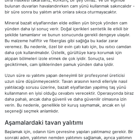
bina maskesi takarsanız, korkunç bir şey olmaz. Ve bir eğimde
bulunan duvarları havalandırırken cam yünü kullanmak sakıncalıdır -
bir süre sonra bu yalıtım artık onlara sıkıca oturmayacaktır.
Mineral bazalt elyaflarından elde edilen yün birçok yönden cam
yünden daha iyi sonuç verir. Doğal içerikleri sentetik ile etkili bir
şekilde tamamlanır ve bunun sonucunda gerekli dengeye ulaşılır.
Bu malzeme hafiftir ve fiberglas gibi sağlığa bu kadar zarar
veremez. Bu nedenle, özel bir evin çatı katı için, bu ısıtıcı camdan
daha çok kullanılmalıdır. Üstelik, gürültüye karşı korumak için
alçıpan bölmeleri izole etmek de çok iyidir. Sonuçta, sesi
geciktirmek, cam ipliklerinden pamuk yünden daha iyidir.
Uzun süre ısı yalıtımı yapan deneyimli bir profesyonel üreticisi
uzun süre düşünmeyecektir. Tavan arasının kendi elleriyle nasıl
yalıtılacağı sorusu üzerine, bazalt elyaflardan yapılmış taş yünü
kullanmanın en iyisi olduğu cevabını verecektir. Operasyonda biraz
daha pahalı, ancak daha güvenli ve daha güvenilir olmasına izin
verin. Bu nedenle, genellikle bir kuruş saymamak, ancak en iyi
seçeneği seçmek anlamlıdır.
Aşamalardaki tavan yalıtımı
Başlamak için, odanın tüm çevresine yapıları yalıtmamız gerekir. Bir
sonraki adım, yalıtımın nemden yalıtımını sağlamak, ayrıca yalıtımın