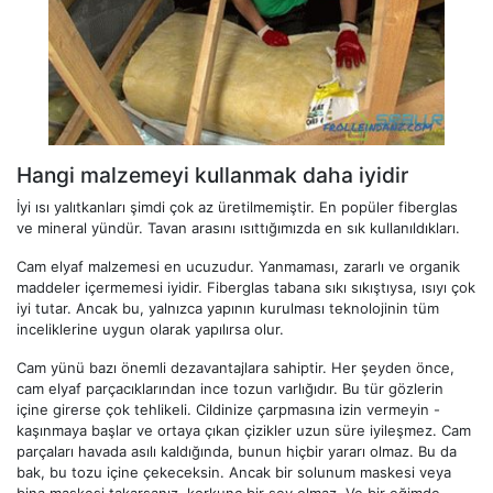
Hangi malzemeyi kullanmak daha iyidir
İyi ısı yalıtkanları şimdi çok az üretilmemiştir. En popüler fiberglas
ve mineral yündür. Tavan arasını ısıttığımızda en sık kullanıldıkları.
Cam elyaf malzemesi en ucuzudur. Yanmaması, zararlı ve organik
maddeler içermemesi iyidir. Fiberglas tabana sıkı sıkıştıysa, ısıyı çok
iyi tutar. Ancak bu, yalnızca yapının kurulması teknolojinin tüm
inceliklerine uygun olarak yapılırsa olur.
Cam yünü bazı önemli dezavantajlara sahiptir. Her şeyden önce,
cam elyaf parçacıklarından ince tozun varlığıdır. Bu tür gözlerin
içine girerse çok tehlikeli. Cildinize çarpmasına izin vermeyin -
kaşınmaya başlar ve ortaya çıkan çizikler uzun süre iyileşmez. Cam
parçaları havada asılı kaldığında, bunun hiçbir yararı olmaz. Bu da
bak, bu tozu içine çekeceksin. Ancak bir solunum maskesi veya