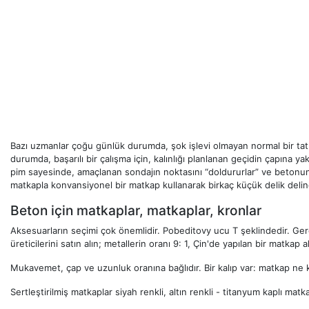
Bazı uzmanlar çoğu günlük durumda, şok işlevi olmayan normal bir t
durumda, başarılı bir çalışma için, kalınlığı planlanan geçidin çapına y
pim sayesinde, amaçlanan sondajın noktasını “doldururlar” ve betonun du
matkapla konvansiyonel bir matkap kullanarak birkaç küçük delik deline
Beton için matkaplar, matkaplar, kronlar
Aksesuarların seçimi çok önemlidir. Pobeditovy ucu T şeklindedir. Gerç
üreticilerini satın alın; metallerin oranı 9: 1, Çin'de yapılan bir matkap
Mukavemet, çap ve uzunluk oranına bağlıdır. Bir kalıp var: matkap ne k
Sertleştirilmiş matkaplar siyah renkli, altın renkli - titanyum kaplı mat