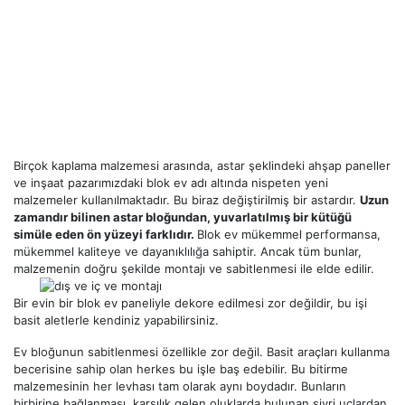
Birçok kaplama malzemesi arasında, astar şeklindeki ahşap paneller
ve inşaat pazarımızdaki blok ev adı altında nispeten yeni
malzemeler kullanılmaktadır. Bu biraz değiştirilmiş bir astardır.
Uzun
zamandır bilinen astar bloğundan, yuvarlatılmış bir kütüğü
simüle eden ön yüzeyi farklıdır.
Blok ev mükemmel performansa,
mükemmel kaliteye ve dayanıklılığa sahiptir. Ancak tüm bunlar,
malzemenin doğru şekilde montajı ve sabitlenmesi ile elde edilir.
Bir evin bir blok ev paneliyle dekore edilmesi zor değildir, bu işi
basit aletlerle kendiniz yapabilirsiniz.
Ev bloğunun sabitlenmesi özellikle zor değil. Basit araçları kullanma
becerisine sahip olan herkes bu işle baş edebilir. Bu bitirme
malzemesinin her levhası tam olarak aynı boydadır. Bunların
birbirine bağlanması, karşılık gelen oluklarda bulunan sivri uçlardan