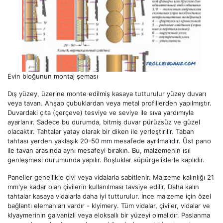
Evin bloğunun montaj şeması
Dış yüzey, üzerine monte edilmiş kasaya tutturulur yüzey duvarı
veya tavan. Ahşap çubuklardan veya metal profillerden yapılmıştır.
Duvardaki çıta (çerçeve) tesviye ve seviye ile sıva yardımıyla
ayarlanır. Sadece bu durumda, bitmiş duvar pürüzsüz ve güzel
olacaktır. Tahtalar yatay olarak bir diken ile yerleştirilir. Taban
tahtası yerden yaklaşık 20-50 mm mesafede ayrılmalıdır. Üst pano
ile tavan arasında aynı mesafeyi bırakın. Bu, malzemenin ısıl
genleşmesi durumunda yapılır. Boşluklar süpürgeliklerle kaplıdır.
Paneller genellikle çivi veya vidalarla sabitlenir. Malzeme kalınlığı 21
mm'ye kadar olan çivilerin kullanılması tavsiye edilir. Daha kalın
tahtalar kasaya vidalarla daha iyi tutturulur. İnce malzeme için özel
bağlantı elemanları vardır - klyimery. Tüm vidalar, çiviler, vidalar ve
klyaymerinin galvanizli veya eloksallı bir yüzeyi olmalıdır. Paslanma