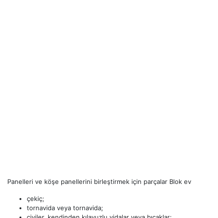
Panelleri ve köşe panellerini birleştirmek için parçalar Blok ev
çekiç;
tornavida veya tornavida;
çiviler, kendinden kılavuzlu vidalar veya bıçaklar;