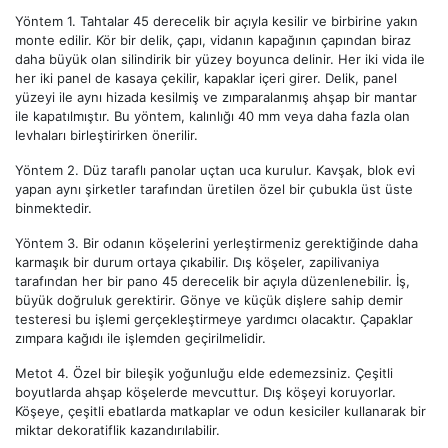
Yöntem 1. Tahtalar 45 derecelik bir açıyla kesilir ve birbirine yakın
monte edilir. Kör bir delik, çapı, vidanın kapağının çapından biraz
daha büyük olan silindirik bir yüzey boyunca delinir. Her iki vida ile
her iki panel de kasaya çekilir, kapaklar içeri girer. Delik, panel
yüzeyi ile aynı hizada kesilmiş ve zımparalanmış ahşap bir mantar
ile kapatılmıştır. Bu yöntem, kalınlığı 40 mm veya daha fazla olan
levhaları birleştirirken önerilir.
Yöntem 2. Düz taraflı panolar uçtan uca kurulur. Kavşak, blok evi
yapan aynı şirketler tarafından üretilen özel bir çubukla üst üste
binmektedir.
Yöntem 3. Bir odanın köşelerini yerleştirmeniz gerektiğinde daha
karmaşık bir durum ortaya çıkabilir. Dış köşeler, zapilivaniya
tarafından her bir pano 45 derecelik bir açıyla düzenlenebilir. İş,
büyük doğruluk gerektirir. Gönye ve küçük dişlere sahip demir
testeresi bu işlemi gerçekleştirmeye yardımcı olacaktır. Çapaklar
zımpara kağıdı ile işlemden geçirilmelidir.
Metot 4. Özel bir bileşik yoğunluğu elde edemezsiniz. Çeşitli
boyutlarda ahşap köşelerde mevcuttur. Dış köşeyi koruyorlar.
Köşeye, çeşitli ebatlarda matkaplar ve odun kesiciler kullanarak bir
miktar dekoratiflik kazandırılabilir.