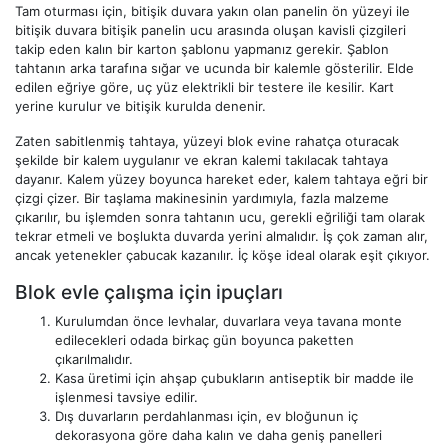
Tam oturması için, bitişik duvara yakın olan panelin ön yüzeyi ile
bitişik duvara bitişik panelin ucu arasında oluşan kavisli çizgileri
takip eden kalın bir karton şablonu yapmanız gerekir. Şablon
tahtanın arka tarafına sığar ve ucunda bir kalemle gösterilir. Elde
edilen eğriye göre, uç yüz elektrikli bir testere ile kesilir. Kart
yerine kurulur ve bitişik kurulda denenir.
Zaten sabitlenmiş tahtaya, yüzeyi blok evine rahatça oturacak
şekilde bir kalem uygulanır ve ekran kalemi takılacak tahtaya
dayanır. Kalem yüzey boyunca hareket eder, kalem tahtaya eğri bir
çizgi çizer. Bir taşlama makinesinin yardımıyla, fazla malzeme
çıkarılır, bu işlemden sonra tahtanın ucu, gerekli eğriliği tam olarak
tekrar etmeli ve boşlukta duvarda yerini almalıdır. İş çok zaman alır,
ancak yetenekler çabucak kazanılır. İç köşe ideal olarak eşit çıkıyor.
Blok evle çalışma için ipuçları
Kurulumdan önce levhalar, duvarlara veya tavana monte
edilecekleri odada birkaç gün boyunca paketten
çıkarılmalıdır.
Kasa üretimi için ahşap çubukların antiseptik bir madde ile
işlenmesi tavsiye edilir.
Dış duvarların perdahlanması için, ev bloğunun iç
dekorasyona göre daha kalın ve daha geniş panelleri