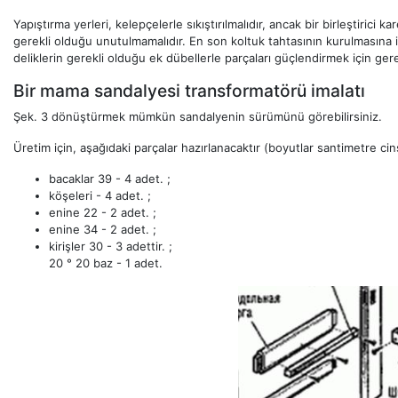
Yapıştırma yerleri, kelepçelerle sıkıştırılmalıdır, ancak bir birleştirici 
gerekli olduğu unutulmamalıdır. En son koltuk tahtasının kurulmasına iz
deliklerin gerekli olduğu ek dübellerle parçaları güçlendirmek için gerekli
Bir mama sandalyesi transformatörü imalatı
Şek. 3 dönüştürmek mümkün sandalyenin sürümünü görebilirsiniz.
Üretim için, aşağıdaki parçalar hazırlanacaktır (boyutlar santimetre cins
bacaklar 39 - 4 adet. ;
köşeleri - 4 adet. ;
enine 22 - 2 adet. ;
enine 34 - 2 adet. ;
kirişler 30 - 3 adettir. ;
20 ° 20 baz - 1 adet.