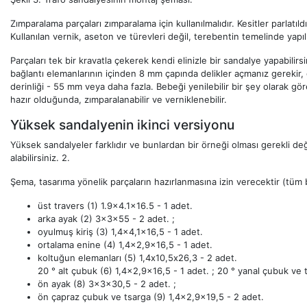
Zımparalama parçaları zımparalama için kullanılmalıdır. Kesitler parlatıld
Kullanılan vernik, aseton ve türevleri değil, terebentin temelinde yapı
Parçaları tek bir kravatla çekerek kendi elinizle bir sandalye yapabil
bağlantı elemanlarının içinden 8 mm çapında delikler açmanız gerekir, d
derinliği - 55 mm veya daha fazla. Bebeği yenilebilir bir şey olarak göreb
hazır olduğunda, zımparalanabilir ve verniklenebilir.
Yüksek sandalyenin ikinci versiyonu
Yüksek sandalyeler farklıdır ve bunlardan bir örneği olması gerekli değ
alabilirsiniz. 2.
Şema, tasarıma yönelik parçaların hazırlanmasına izin verecektir (tüm 
üst travers (1) 1.9x4.1x16.5 - 1 adet.
arka ayak (2) 3x3x55 - 2 adet. ;
oyulmuş kiriş (3) 1,4x4,1x16,5 - 1 adet.
ortalama enine (4) 1,4x2,9x16,5 - 1 adet.
koltuğun elemanları (5) 1,4х10,5х26,3 - 2 adet.
20 ° alt çubuk (6) 1,4x2,9x16,5 - 1 adet. ; 20 ° yanal çubuk ve t
ön ayak (8) 3x3x30,5 - 2 adet. ;
ön çapraz çubuk ve tsarga (9) 1,4x2,9x19,5 - 2 adet.