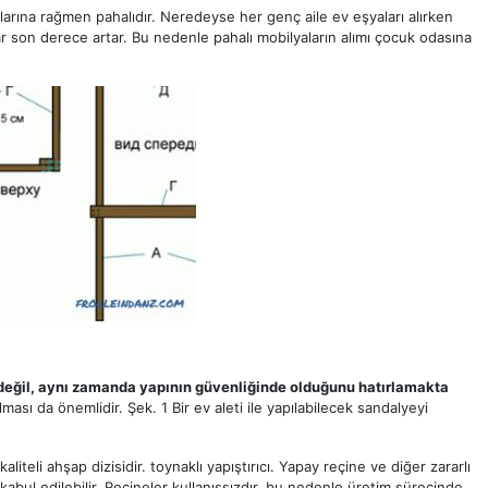
tlarına rağmen pahalıdır. Neredeyse her genç aile ev eşyaları alırken
lar son derece artar. Bu nedenle pahalı mobilyaların alımı çocuk odasına
değil, aynı zamanda yapının güvenliğinde olduğunu hatırlamakta
sı da önemlidir. Şek. 1 Bir ev aleti ile yapılabilecek sandalyeyi
iteli ahşap dizisidir. toynaklı yapıştırıcı. Yapay reçine ve diğer zararlı
bul edilebilir. Reçineler kullanışsızdır, bu nedenle üretim sürecinde