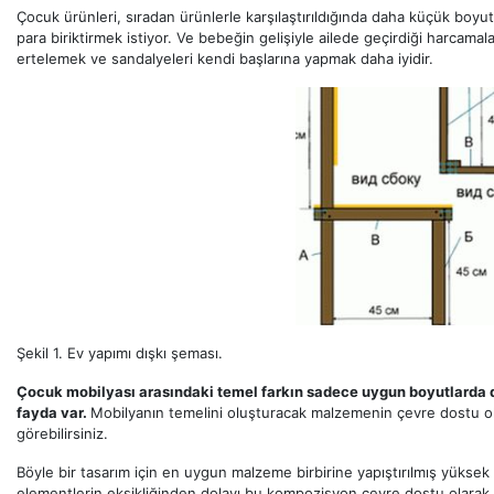
Çocuk ürünleri, sıradan ürünlerle karşılaştırıldığında daha küçük boyu
para biriktirmek istiyor. Ve bebeğin gelişiyle ailede geçirdiği harcama
ertelemek ve sandalyeleri kendi başlarına yapmak daha iyidir.
Şekil 1. Ev yapımı dışkı şeması.
Çocuk mobilyası arasındaki temel farkın sadece uygun boyutlarda 
fayda var.
Mobilyanın temelini oluşturacak malzemenin çevre dostu olma
görebilirsiniz.
Böyle bir tasarım için en uygun malzeme birbirine yapıştırılmış yüksek kal
elementlerin eksikliğinden dolayı bu kompozisyon çevre dostu olarak ka