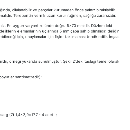
ığında, cilalanabilir ve parçalar kurumadan önce yalnız bırakılabilir.
lmalıdır. Terebentin vernik uzun kurur rağmen, sağlığa zararsızdır.
irsiniz. En uygun varyant rolünde doğru 5x70 mm'dir. Düzlemdeki
eliklerin elemanlarının uçlarında 5 mm çapa sahip olmalıdır, deliğin
ileceği için, onaylamalar için fişler takılmaması tercih edilir. İnşaat
ildir, örneği yukarıda sunulmuştur. Şekil 2'deki taslağı temel olarak
boyutlar santimetredir):
sarg (7) 1,4x2,9x17,7 - 4 adet. ;