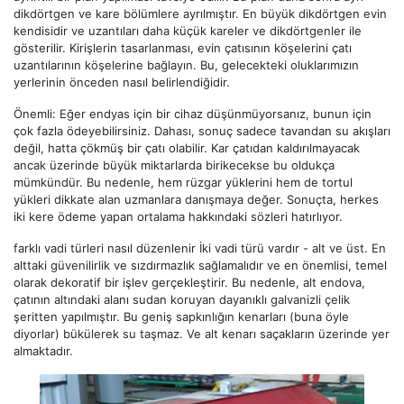
dikdörtgen ve kare bölümlere ayrılmıştır. En büyük dikdörtgen evin
kendisidir ve uzantıları daha küçük kareler ve dikdörtgenler ile
gösterilir. Kirişlerin tasarlanması, evin çatısının köşelerini çatı
uzantılarının köşelerine bağlayın. Bu, gelecekteki oluklarımızın
yerlerinin önceden nasıl belirlendiğidir.
Önemli: Eğer endyas için bir cihaz düşünmüyorsanız, bunun için
çok fazla ödeyebilirsiniz. Dahası, sonuç sadece tavandan su akışları
değil, hatta çökmüş bir çatı olabilir. Kar çatıdan kaldırılmayacak
ancak üzerinde büyük miktarlarda birikecekse bu oldukça
mümkündür. Bu nedenle, hem rüzgar yüklerini hem de tortul
yükleri dikkate alan uzmanlara danışmaya değer. Sonuçta, herkes
iki kere ödeme yapan ortalama hakkındaki sözleri hatırlıyor.
farklı vadi türleri nasıl düzenlenir İki vadi türü vardır - alt ve üst. En
alttaki güvenilirlik ve sızdırmazlık sağlamalıdır ve en önemlisi, temel
olarak dekoratif bir işlev gerçekleştirir. Bu nedenle, alt endova,
çatının altındaki alanı sudan koruyan dayanıklı galvanizli çelik
şeritten yapılmıştır. Bu geniş sapkınlığın kenarları (buna öyle
diyorlar) bükülerek su taşmaz. Ve alt kenarı saçakların üzerinde yer
almaktadır.