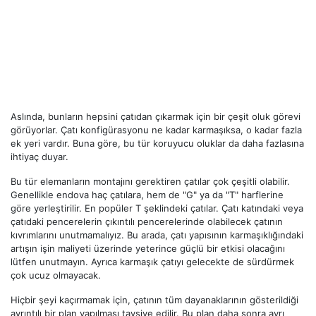
Aslında, bunların hepsini çatıdan çıkarmak için bir çeşit oluk görevi
görüyorlar. Çatı konfigürasyonu ne kadar karmaşıksa, o kadar fazla
ek yeri vardır. Buna göre, bu tür koruyucu oluklar da daha fazlasına
ihtiyaç duyar.
Bu tür elemanların montajını gerektiren çatılar çok çeşitli olabilir.
Genellikle endova haç çatılara, hem de "G" ya da "T" harflerine
göre yerleştirilir. En popüler T şeklindeki çatılar. Çatı katındaki veya
çatıdaki pencerelerin çıkıntılı pencerelerinde olabilecek çatının
kıvrımlarını unutmamalıyız. Bu arada, çatı yapısının karmaşıklığındaki
artışın işin maliyeti üzerinde yeterince güçlü bir etkisi olacağını
lütfen unutmayın. Ayrıca karmaşık çatıyı gelecekte de sürdürmek
çok ucuz olmayacak.
Hiçbir şeyi kaçırmamak için, çatının tüm dayanaklarının gösterildiği
ayrıntılı bir plan yapılması tavsiye edilir. Bu plan daha sonra ayrı