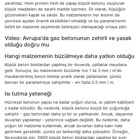
yaratmaz. Hem protein hem de yapay köpük betonu oluşturan
köpük maddeleri de zararlı madde içermez. Ek olarak, köpüğün
gözenekleri kapalı ve sıkıdır. Bu malzemelerin her ikisinin de
çevresel açıdan önemli eksiklikleri olmadığı ve bu parametrenin
belirli bir malzeme seçiminde belirleyici olamayacağı ortaya çıktı.
Video: Avrupa'da gaz betonunun zehirli ve yasak
olduğu doğru mu
Hangi malzemenin büzülmeye daha yatkın olduğu
Köpük beton bloklardan yapılmış bir duvarda, çatlaklar meydana
gelir. Sonuçta, bu malzemenin büzülme hızı 1 ila 3 mm / m'dir.
Havalandırılmış beton bloklar pratik olarak çatlamazlar, çünkü
benzer bir parametreye sahiptirler - en fazla 0.5 mm / m.
Isı tutma yeteneği
Hücresel betonun yapısı ne kadar yoğun olursa, ısı yalıtım kabiliyeti
o kadar kötüdür. Bu nedenle, köpük betonu küçük bir yoğunluğa
sahiptir - gaz betondan daha iyi bir ısı yalıtkanıdır. Ancak, dayanma
duvarları yapılamaz - yeterince sağlam değildir. Bu nedenle, daha
yoğun bir malzeme kullanmak, ancak duvarları daha kalın hale
getirmek gereklidir, çünkü ısıl iletkenliği daha yüksektir. Örneğin,
Novosibirsk için, D600 köpük beton bloklardan yapılmış bir evin