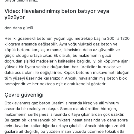
biliyor olabilirsiniz.
Video: Havalandırılmış beton batıyor veya
yüzüyor
den daha güçlü
Her iki gözenekli betonun yoğunluğu metreküp başına 300 ila 1200
kilogram arasında değişebilir. Aynı yoğunluktaki gaz beton ve
köpük betonu karşılaştırırsanız, ikincisinin daha az güvenilir ve
güçlü olduğu ortaya çıkar. Ek olarak, bu malzemenin gücü
doğrudan şişirici maddelerin kalitesine bağlıdır. İyi bir köpürme ajanı
yüksek bir fiyata sahip olduğundan, bazı üreticiler kurnazlar ve
daha ucuz olanı ile değiştirirler. Köpük betonun mukavemeti bloğun
tüm yüzeyi üzerinde kararsızdır. Ancak, havalandırılmış beton blok
homojendir ve her noktada eşit olarak kendini gösterir.
Çevre güvenliği
Otoklavlanmış gaz beton üretimi sırasında kireç ve alüminyum
arasında bir reaksiyon oluşur. Sonuç olarak üretilen hidrojen,
malzemenin sertleşmesi sırasında ortaya çıkanlardan çok uzaktır.
Bu gazın bir kısmı (ancak bir miktar) inşaat sırasında ve daha sonra
evin duvarları katlandığında ortaya çıkabilir. Ancak hidrojen zehirli
gazlara ait değildir, bu yüzden insan vücudu üzerinde toksik etki