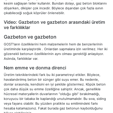
kesim sağlayan teller kullanılır. Bundan dolayı, gaz beton bloklarını
döşerken, dikişler çok incedir. Böylece dışarıdan çok fazla ısının
çıkabileceği soğuk köprüler önlenebilir.
Video: Gazbeton ve gazbeton arasındaki üretim
ve farklılıklar
Gazbeton ve gazbeton
GOST'ların özelliklerini hem malzemelerin hem de benzerlerinin
üretiminde karşılaştırdık . Onlardan sapmalara izin verilmez. Her iki
gözenekli betonun özelliklerinin aynı olması gerektiği anlaşılıyor.
Aslında, farklılıklar var.
Nem emme ve donma direnci
Üretim tekniklerindeki fark bu iki parametreyi etkiler. Böylece,
havalandırılmış beton bir sünger gibi suyu emer. Bu nedenle,
donlar sırasında, kendisini en iyi şekilde göstermez. Köpük beton
çok daha düşük su emme özelliğine sahiptir. Ancak, genellikle
hücresel materyallerin duvarlarının “olduğu gibi” bırakılmadığı,
koruyucu bir tabaka ile kaplandığı unutulmamalıdır. Bu sıva, siding
veya fayans olabilir. Bu yüzden pratikte su emilimindeki farkı
hesaba katamazsınız. Fakat burada gaz betonun kaybolduğunu