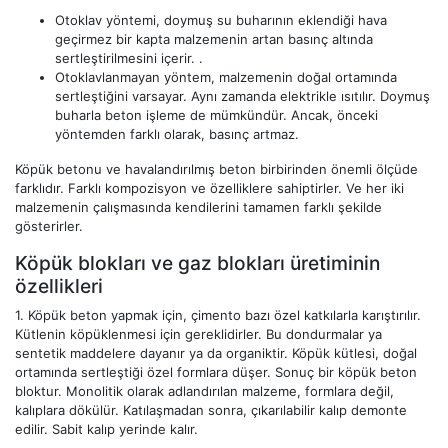
Otoklav yöntemi, doymuş su buharının eklendiği hava
geçirmez bir kapta malzemenin artan basınç altında
sertleştirilmesini içerir. .
Otoklavlanmayan yöntem, malzemenin doğal ortamında
sertleştiğini varsayar. Aynı zamanda elektrikle ısıtılır. Doymuş
buharla beton işleme de mümkündür. Ancak, önceki
yöntemden farklı olarak, basınç artmaz.
Köpük betonu ve havalandırılmış beton birbirinden önemli ölçüde
farklıdır. Farklı kompozisyon ve özelliklere sahiptirler. Ve her iki
malzemenin çalışmasında kendilerini tamamen farklı şekilde
gösterirler.
Köpük blokları ve gaz blokları üretiminin
özellikleri
1.
Köpük beton yapmak için, çimento bazı özel katkılarla karıştırılır.
Kütlenin köpüklenmesi için gereklidirler. Bu dondurmalar ya
sentetik maddelere dayanır ya da organiktir. Köpük kütlesi, doğal
ortamında sertleştiği özel formlara düşer. Sonuç bir köpük beton
bloktur. Monolitik olarak adlandırılan malzeme, formlara değil,
kalıplara dökülür. Katılaşmadan sonra, çıkarılabilir kalıp demonte
edilir. Sabit kalıp yerinde kalır.