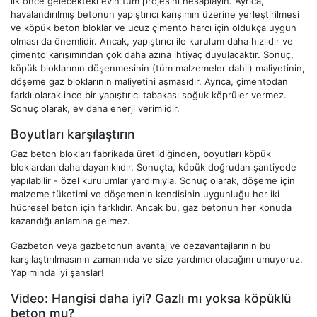
ilk önce gelecekteki evin tüm projesini hesaplayın. Ayrıca,
havalandırılmış betonun yapıştırıcı karışımın üzerine yerleştirilmesi
ve köpük beton bloklar ve ucuz çimento harcı için oldukça uygun
olması da önemlidir. Ancak, yapıştırıcı ile kurulum daha hızlıdır ve
çimento karışımından çok daha azına ihtiyaç duyulacaktır. Sonuç,
köpük bloklarının döşenmesinin (tüm malzemeler dahil) maliyetinin,
döşeme gaz bloklarının maliyetini aşmasıdır. Ayrıca, çimentodan
farklı olarak ince bir yapıştırıcı tabakası soğuk köprüler vermez.
Sonuç olarak, ev daha enerji verimlidir.
Boyutları karşılaştırın
Gaz beton blokları fabrikada üretildiğinden, boyutları köpük
bloklardan daha dayanıklıdır. Sonuçta, köpük doğrudan şantiyede
yapılabilir - özel kurulumlar yardımıyla. Sonuç olarak, döşeme için
malzeme tüketimi ve döşemenin kendisinin uygunluğu her iki
hücresel beton için farklıdır. Ancak bu, gaz betonun her konuda
kazandığı anlamına gelmez.
Gazbeton veya gazbetonun avantaj ve dezavantajlarının bu
karşılaştırılmasının zamanında ve size yardımcı olacağını umuyoruz.
Yapımında iyi şanslar!
Video: Hangisi daha iyi? Gazlı mı yoksa köpüklü
beton mu?