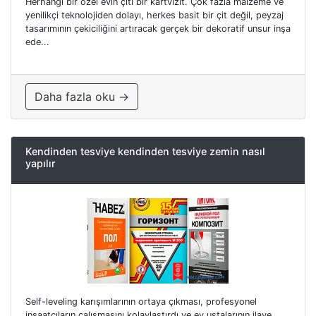
Herhangi bir özel evin çiti bir kartvizit. Çok fazla malzeme ve
yenilikçi teknolojiden dolayı, herkes basit bir çit değil, peyzaj
tasarımının çekiciliğini artıracak gerçek bir dekoratif unsur inşa
ede...
Daha fazla oku →
Kendinden tesviye kendinden tesviye zemin nasıl
yapılır
Self-leveling karışımlarının ortaya çıkması, profesyonel
inşaatçıların çalışmasını kolaylaştırdı ve ev ustalarının ilave