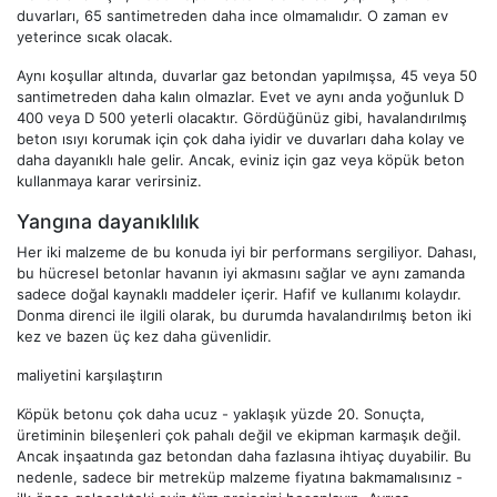
duvarları, 65 santimetreden daha ince olmamalıdır. O zaman ev
yeterince sıcak olacak.
Aynı koşullar altında, duvarlar gaz betondan yapılmışsa, 45 veya 50
santimetreden daha kalın olmazlar. Evet ve aynı anda yoğunluk D
400 veya D 500 yeterli olacaktır. Gördüğünüz gibi, havalandırılmış
beton ısıyı korumak için çok daha iyidir ve duvarları daha kolay ve
daha dayanıklı hale gelir. Ancak, eviniz için gaz veya köpük beton
kullanmaya karar verirsiniz.
Yangına dayanıklılık
Her iki malzeme de bu konuda iyi bir performans sergiliyor. Dahası,
bu hücresel betonlar havanın iyi akmasını sağlar ve aynı zamanda
sadece doğal kaynaklı maddeler içerir. Hafif ve kullanımı kolaydır.
Donma direnci ile ilgili olarak, bu durumda havalandırılmış beton iki
kez ve bazen üç kez daha güvenlidir.
maliyetini karşılaştırın
Köpük betonu çok daha ucuz - yaklaşık yüzde 20. Sonuçta,
üretiminin bileşenleri çok pahalı değil ve ekipman karmaşık değil.
Ancak inşaatında gaz betondan daha fazlasına ihtiyaç duyabilir. Bu
nedenle, sadece bir metreküp malzeme fiyatına bakmamalısınız -