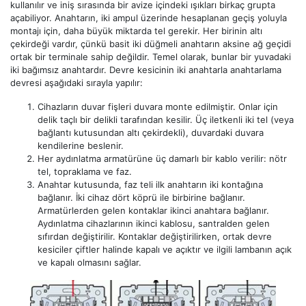
kullanılır ve iniş sırasında bir avize içindeki ışıkları birkaç grupta
açabiliyor. Anahtarın, iki ampul üzerinde hesaplanan geçiş yoluyla
montajı için, daha büyük miktarda tel gerekir. Her birinin altı
çekirdeği vardır, çünkü basit iki düğmeli anahtarın aksine ağ geçidi
ortak bir terminale sahip değildir. Temel olarak, bunlar bir yuvadaki
iki bağımsız anahtardır. Devre kesicinin iki anahtarla anahtarlama
devresi aşağıdaki sırayla yapılır:
Cihazların duvar fişleri duvara monte edilmiştir. Onlar için
delik taçlı bir delikli tarafından kesilir. Üç iletkenli iki tel (veya
bağlantı kutusundan altı çekirdekli), duvardaki duvara
kendilerine beslenir.
Her aydınlatma armatürüne üç damarlı bir kablo verilir: nötr
tel, topraklama ve faz.
Anahtar kutusunda, faz teli ilk anahtarın iki kontağına
bağlanır. İki cihaz dört köprü ile birbirine bağlanır.
Armatürlerden gelen kontaklar ikinci anahtara bağlanır.
Aydınlatma cihazlarının ikinci kablosu, santralden gelen
sıfırdan değiştirilir. Kontaklar değiştirilirken, ortak devre
kesiciler çiftler halinde kapalı ve açıktır ve ilgili lambanın açık
ve kapalı olmasını sağlar.