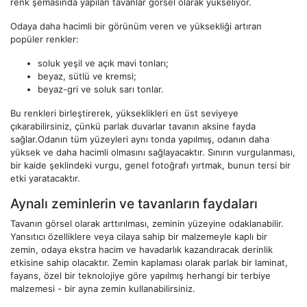
renk şemasında yapılan tavanlar görsel olarak yükseliyor.
Odaya daha hacimli bir görünüm veren ve yüksekliği artıran
popüler renkler:
soluk yeşil ve açık mavi tonları;
beyaz, sütlü ve kremsi;
beyaz-gri ve soluk sarı tonlar.
Bu renkleri birleştirerek, yükseklikleri en üst seviyeye
çıkarabilirsiniz, çünkü parlak duvarlar tavanın aksine fayda
sağlar.Odanın tüm yüzeyleri aynı tonda yapılmış, odanın daha
yüksek ve daha hacimli olmasını sağlayacaktır. Sınırın vurgulanması,
bir kaide şeklindeki vurgu, genel fotoğrafı yırtmak, bunun tersi bir
etki yaratacaktır.
Aynalı zeminlerin ve tavanların faydaları
Tavanın görsel olarak arttırılması, zeminin yüzeyine odaklanabilir.
Yansıtıcı özelliklere veya cilaya sahip bir malzemeyle kaplı bir
zemin, odaya ekstra hacim ve havadarlık kazandıracak derinlik
etkisine sahip olacaktır. Zemin kaplaması olarak parlak bir laminat,
fayans, özel bir teknolojiye göre yapılmış herhangi bir terbiye
malzemesi - bir ayna zemin kullanabilirsiniz.