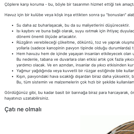
Çöplere karşı koruma - bu, böyle bir tasarımın hizmet ettiği tek amaçt
Havuz için bir kulübe veya köşk inşa ettikten sonra şu "bonusları" alabi
Su daha az buharlaşacak, bu da su maliyetlerini düşürecektir.
Isı kaybını ve buna bağlı olarak, suyu ısıtmak için ihtiyaç duyu
dönemi önemli ölçüde artacaktır.
Rüzgârın verebileceği çökeltme, döküntü, toz ve yaprak oluşmaz
yollarla (sadece kanopinin pavyon tipinde olduğu durumlarda) t
Hem havuzu hem de içinde yaşayan insanları etkileyecek olan ult
Bu nedenle, tabana ve duvarlara olan etkisi artık çok fazla yıkı
yardımcı olacak. Ve en azından, insanlar da yıkıcı etkisinden kur
Yağmur yağdığında veya kuvvetli bir rüzgar estiğinde bile kullanıl
Kışın, pavyondaki hava sıcaklığı dışardan biraz daha yüksektir, 
Bu, tüm sistemin ve malzemelerin çok hızlı bir şekilde kullanıl
Gördüğünüz gibi, bu kadar basit bir barınağa biraz para harcayarak, öneml
hayatınızı uzatabilirsiniz.
Çatı ne olmalı