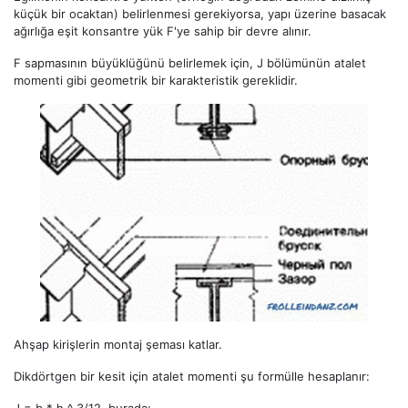
küçük bir ocaktan) belirlenmesi gerekiyorsa, yapı üzerine basacak
ağırlığa eşit konsantre yük F'ye sahip bir devre alınır.
F sapmasının büyüklüğünü belirlemek için, J bölümünün atalet
momenti gibi geometrik bir karakteristik gereklidir.
Ahşap kirişlerin montaj şeması katlar.
Dikdörtgen bir kesit için atalet momenti şu formülle hesaplanır:
J = b * h ^ 3/12, burada: