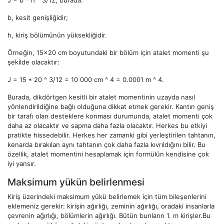
b, kesit genişliğidir;
h, kiriş bölümünün yüksekliğidir.
Örneğin, 15x20 cm boyutundaki bir bölüm için atalet momenti şu
şekilde olacaktır:
J = 15 * 20 ^ 3/12 = 10 000 cm ^ 4 = 0.0001 m ^ 4.
Burada, dikdörtgen kesitli bir atalet momentinin uzayda nasıl
yönlendirildiğine bağlı olduğuna dikkat etmek gerekir. Kantın geniş
bir tarafı olan desteklere konması durumunda, atalet momenti çok
daha az olacaktır ve sapma daha fazla olacaktır. Herkes bu etkiyi
pratikte hissedebilir. Herkes her zamanki gibi yerleştirilen tahtanın,
kenarda bırakılan aynı tahtanın çok daha fazla kıvrıldığını bilir. Bu
özellik, atalet momentini hesaplamak için formülün kendisine çok
iyi yansır.
Maksimum yükün belirlenmesi
Kiriş üzerindeki maksimum yükü belirlemek için tüm bileşenlerini
eklemeniz gerekir: kirişin ağırlığı, zeminin ağırlığı, oradaki insanlarla
çevrenin ağırlığı, bölümlerin ağırlığı. Bütün bunların 1. m kirişler.Bu