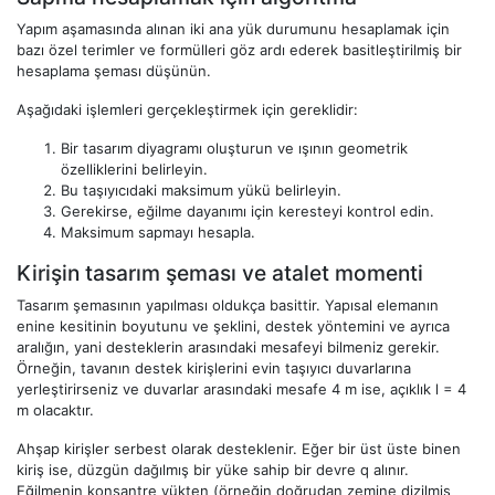
Yapım aşamasında alınan iki ana yük durumunu hesaplamak için
bazı özel terimler ve formülleri göz ardı ederek basitleştirilmiş bir
hesaplama şeması düşünün.
Aşağıdaki işlemleri gerçekleştirmek için gereklidir:
Bir tasarım diyagramı oluşturun ve ışının geometrik
özelliklerini belirleyin.
Bu taşıyıcıdaki maksimum yükü belirleyin.
Gerekirse, eğilme dayanımı için keresteyi kontrol edin.
Maksimum sapmayı hesapla.
Kirişin tasarım şeması ve atalet momenti
Tasarım şemasının yapılması oldukça basittir. Yapısal elemanın
enine kesitinin boyutunu ve şeklini, destek yöntemini ve ayrıca
aralığın, yani desteklerin arasındaki mesafeyi bilmeniz gerekir.
Örneğin, tavanın destek kirişlerini evin taşıyıcı duvarlarına
yerleştirirseniz ve duvarlar arasındaki mesafe 4 m ise, açıklık l = 4
m olacaktır.
Ahşap kirişler serbest olarak desteklenir. Eğer bir üst üste binen
kiriş ise, düzgün dağılmış bir yüke sahip bir devre q alınır.
Eğilmenin konsantre yükten (örneğin doğrudan zemine dizilmiş