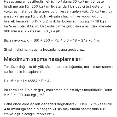
Hesaplamaları basitleştirmek için ortalama 60 kg / m² üst üste
bindirme ağırlığı, 250 kg / m²'lik standart bir geçici üst üste binme
yükü, aynı standartlara göre bölümlerden gelen yük, 75 kg / m², bir
ahşap kirişin ağırlığı olabilir. Ahşabın hacmini ve yoğunluğunu
bilerek hesaplar. 0,15 x 0,2 m'lik bir bölüm için bu ağırlık 18 kg /
bar'a eşit olacaktır. m. Üst üste binme çubukları arasındaki mesafe
600 mm ise, k katsayısı 0,6'ya eşittir.
Biz sayıyoruz: q = (60 + 250 + 75) * 0.6 + 18 = 249 kg / m.
Şimdi maksimum sapma hesaplamasına geçiyoruz.
Maksimum sapma hesaplamaları
Tekdüze dağılmış bir yük söz konusu olduğunda, maksimum sapma
şu formülle hesaplanır:
f = -5 * q * l ^ 4/384 * E * J .
Bu formülde E'nin değeri, malzemenin elastikiyet modülüdür. Odun
için E = 100,000 kgf / m².
Daha önce elde edilen değerleri değiştirerek, 0.15x0.2 m kesitli ve
4 m uzunluğa sahip bir ahşap kirişin maksimum sapmasının 0.83
cm'ye eşit olacağını tespit ettik.