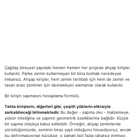
Çağdaş bireysel yapıdaki hemen hemen her projede ahşap kirişler
kullanılır. Parke zemin kullanmayan bir bina bulmak neredeyse
imkansız. Ahşap kirişler, hem zemin tertibatı için hem de zemin ve
tavan arası zeminler için destekleyici elemanlar olarak kullanılır.
Bir kirişin sapmasını hesaplama formülü.
Tahta kirişlerin, diğerleri gibi, çeşitli yüklerin etkisiyle
sarkabileceği bilinmektedir.
Bu değer - sapma oku - malzemeye,
yükün niteliğine ve yapının geometrik özelliklerine bağlıdır. Küçük
bir sapma oldukça kabul edilebilir. Örneğin, ahşap zeminlerde
yürüdüğümüzde, zeminin biraz yaylı olduğunu hissediyoruz, ancak
bu deformasyonlar küçükse, o zaman bizi fazla rahatsız etmiyor.