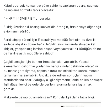
Kabul edersek konsantre yüke sahip hesaplanan devre, sapmayı
hesaplama formülü farklı olacaktır:
f = -F * l ^ 3/48 * E * J, burada:
F kiriş üzerindeki basınç kuvvetidir, örneğin, fırının veya diğer ağır
ekipmanın ağırlığı.
Farklı ahşap türleri için E elastikiyet modülü farklıdır, bu özellik
sadece ahşabın tipine bağlı değildir, aynı zamanda ahşabın katı
kirişler, yapıştırılmış lamine ahşap veya yuvarlak bir kütüğün tipine
de farklı elastik modüllere sahiptir.
Çeşitli amaçlar için benzer hesaplamalar yapılabilir. Yapısal
elemanların deformasyonlarının hangi sınırlar dahilinde olacağını
bulmanız gerekiyorsa, sapma okunu tanımladıktan sonra, mesele
tamamlanmış sayılabilir. Ancak, elde edilen sonuçların yapım
standartlarına nasıl uyduğuyla ilgileniyorsanız, elde edilen sonuçları
ilgili düzenleyici belgelerde verilen rakamlarla karşılaştırmak
gerekir.
Makalede cevap bulamadınız mı? Konuyla ilgili daha fazla bilgi: