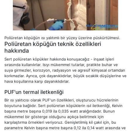
Poliüretan köpüğün ısı yalıtımlı bir yüzey üzerine püskürtülmesi.
Poliüretan köpüğün teknik özellikleri
hakkında
Sert poliüretan köpükler hakkında konuşacağız - inşaat işleri
sırasında kullanılırlar. Isıyı mükemmel tutarlar, pratikte buhar ve
suya girmezler, korozyon, radyasyon ve agresif kimyasal ortamdan
korkmazlar. Ayrıca, çok dayanıklıdırlar, büyük sıcaklık düşüşlerine ve
hava koşullarına karşı dayanıklıdırlar.
PUF'un termal iletkenliği
Bir ısı yalıtıcısı olarak PUF'un özellikleri, oluşturucu hücrelerinin
boyutuna bağlıdır. Sert poliüretan köpüklerin ısıl iletkenliği, Kelvin
başına metre başına 0,019 ila 0,035 watt aralığındadır. Bunun
mükemmel bir gösterge olduğunu açıkça belirtmek için
karşılaştırma örnekleri veriyoruz. Genişletilmiş kil çakıl için, bu
parametre Kelvin başına metre başına 0,12 ila 0,14 watt arasında ve