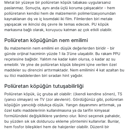
Metal bir yüzeye bir poliüretan köpük tabakası uygularsanız
paslanmaz. Sonuçta, aynı anda üçlü koruma çalışacaktır - hem
poliüretanın kendisi hem de malzemenin polimerizasyonundan
kaynaklanan dış ve iç kısımdaki iki film. Filmlerden biri metale
yapışacak ve ikincisi dış çevre ile temas edecek. PU köpük
markasına bağlı olarak, koruyucu katman az çok etkili olabilir.
Poliüretan köpüğünün nem emilimi
Bu malzemenin nem emilimi en düşük değerlerden biridir - bir
günde orijinal hacminin yüzde 1 ila 3'üne ulaşabilir. Bu rakam PPU
reçetesine bağlıdır. Yalıtım ne kadar kalın olursa, o kadar az su
emebilir. Ve yine de poliüretan köpük bileşimi içine verilen özel
maddeler su direncini arttırmaktadır. Nem emilimini 4 kat azaltan bu
su itici maddelerden biri sıradan hint yağıdır.
Poliüretan köpüğün tutuşabilirliği
Poliüretan köpük, üç gruba ait olabilir: ((kendi kendine sönen), TS
(yanıcı olmayan) ve TV (zor alevlenir). Gördüğünüz gibi, poliüretan
köpüğün yanıcılığı oldukça düşük. Yangın dayanımını arttırmak, ya
özel katkı maddelerinin kullanılmasına ya da tarifin kimyasal
formülündeki değişikliklere yardımcı olur. İkinci seçenek pahalıdır,
bu yüzden sık sık doldurucu ekleme yöntemini kullanırlar. Bunlar,
hem fosfor bileşikleri hem de halojenler olabilir. Düzenli bir