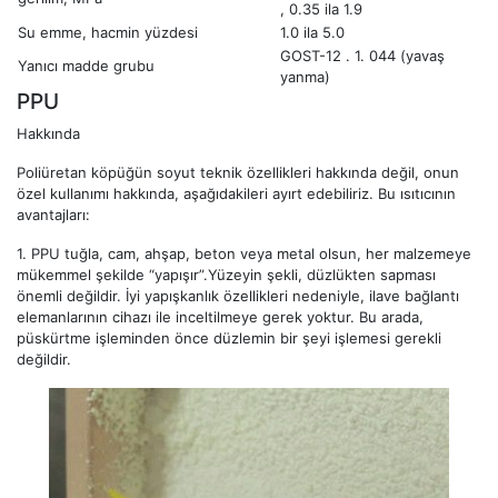
, 0.35 ila 1.9
Su emme, hacmin yüzdesi
1.0 ila 5.0
GOST-12 . 1. 044 (yavaş
Yanıcı madde grubu
yanma)
PPU
Hakkında
Poliüretan köpüğün soyut teknik özellikleri hakkında değil, onun
özel kullanımı hakkında, aşağıdakileri ayırt edebiliriz. Bu ısıtıcının
avantajları:
1.
PPU tuğla, cam, ahşap, beton veya metal olsun, her malzemeye
mükemmel şekilde “yapışır”.Yüzeyin şekli, düzlükten sapması
önemli değildir. İyi yapışkanlık özellikleri nedeniyle, ilave bağlantı
elemanlarının cihazı ile inceltilmeye gerek yoktur. Bu arada,
püskürtme işleminden önce düzlemin bir şeyi işlemesi gerekli
değildir.