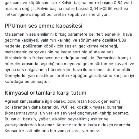
gaz camı ve köpük cam için - Kelvin başına metre başına 0,84 watt
arasında değişir. Kelvin başına metre başına 0,045-0566 watt ısı
iletkenliğine sahip alt poliüretan köpük ve mineral yün.
PPU'nun ses emme kapasitesi
Malzemenin ses emilimini birkaç parametre belirler: esneklik, hava
geçirme kabiliyeti, yalıtımın kalınlığı ve sönümleme özellikleri.Bu
nedenle, poliüretan köpük için sesleri geciktirme yeteneği,
malzemenin çerçevesinin ne kadar sert olduğuna ve ses
titreşimlerinin frekansının ne olduğuna bağlıdır. Parçacıklar komşu
hücreler arasında taşındığında meydana gelen sürtünme kuvveti ve
ayrıca ses dalgalarının hücrelerden hava ile emilmesi de önemlidir.
Deneylerle, yarı elastik poliüretan köpüğün gürültüsüne karşı en iyi
koruduğu bulunmuştur.
Kimyasal ortamlara karşı tutum
Agresif kimyasallarla ilgili olarak, poliüretan köpük genleşmiş
polistirenden daha kararlıdır. PUF'ler, kostik kimyasal buharları
(konsantrasyonu izin verilen seviyeyi geçmeyen) tahrip edemez.
Bu ısıtıcı, benzin, yağlar, alkoller, seyreltilmiş asitler ve
yumuşatıcılardan korkmaz. Ketoc esterlere karşı oldukça ısrarcıdır.
Konsantre asit bile ona her zaman zarar veremez.