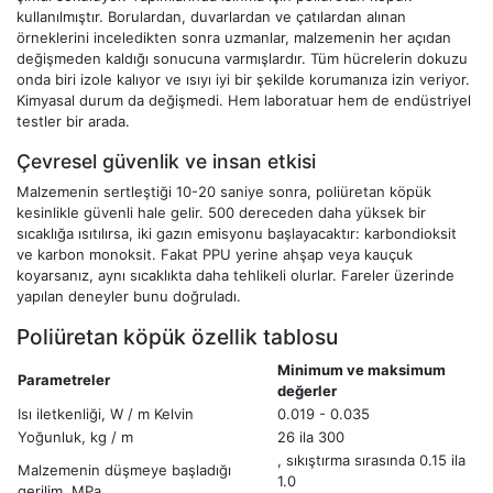
kullanılmıştır. Borulardan, duvarlardan ve çatılardan alınan
örneklerini inceledikten sonra uzmanlar, malzemenin her açıdan
değişmeden kaldığı sonucuna varmışlardır. Tüm hücrelerin dokuzu
onda biri izole kalıyor ve ısıyı iyi bir şekilde korumanıza izin veriyor.
Kimyasal durum da değişmedi. Hem laboratuar hem de endüstriyel
testler bir arada.
Çevresel güvenlik ve insan etkisi
Malzemenin sertleştiği 10-20 saniye sonra, poliüretan köpük
kesinlikle güvenli hale gelir. 500 dereceden daha yüksek bir
sıcaklığa ısıtılırsa, iki gazın emisyonu başlayacaktır: karbondioksit
ve karbon monoksit. Fakat PPU yerine ahşap veya kauçuk
koyarsanız, aynı sıcaklıkta daha tehlikeli olurlar. Fareler üzerinde
yapılan deneyler bunu doğruladı.
Poliüretan köpük özellik tablosu
Minimum ve maksimum
Parametreler
değerler
Isı iletkenliği, W / m Kelvin
0.019 - 0.035
Yoğunluk, kg / m
26 ila 300
, sıkıştırma sırasında 0.15 ila
Malzemenin düşmeye başladığı
1.0
gerilim, MPa