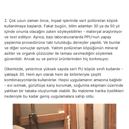
2.
Çok uzun zaman önce, inşaat işlerinde sert poliüretan köpük
kullanılmaya başlandı. Fakat bugün, bilim adamları 30 ya da 50 yıl
içinde onunla olacağını zaten söyleyebilirler - materyal araştırılıyor
ve test ediliyor. Ayrıca, bazı laboratuvarlarda PPU'nun yapay
yaşlanma prosedürüne tabi tutulduğu deneyler yapıldı. Ve bunlar
ve diğer sonuçlar aynıydı. Yalıtım poliüretan köpüğünün mineral
asitler ve organik çözücüler ile teması sevmediğini söylemek
güvenlidir. Ancak su ve petrol ürünlerinden hiç korkmuyor.
Ülkemizde, yeterince yüksek sayıda sert PU köpük sınıfı kullanılır -
yaklaşık 30. Hem ayrı olarak hem de birbirleriyle çeşitli
kombinasyonlarda kullanılırlar. Hepsi uygulamanın amacına bağlıdır
- evi ısıtmak, gürültüye karşı korumak, soğutma ekipmanı üzerinde
yalıtkan bir tabaka oluşturmak olabilir. Bu malzeme harika özellikleri
nedeniyle bu kadar geniş uygulamalara sahip oldu.