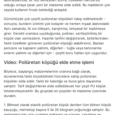
laboratuarında, bir dizi deneyden sonra, özellikleri benzersiz
olduğu ortaya çıkan yeni bir malzeme elde edildi. Bu maddenin çok
sayıda kullanım fırsatı beklediği anlaşıldı.
Günümüzde çok çeşitli poliüretan köpükleri talep edilmektedir -
sonuçta, bunların üretimi çok kolaydır ve hemen inşaat alanındadır.
Aynı zamanda, iki sıvı bileşen, karıştırma, kimyasal bir tepkimeye
girer. Gerekli oranlara uyulduğunda, polimer, sertleştirilmiş bir
köpük olan sentezlenir. Hazırlık tarifini değiştirerek, birbirlerinden
farklı özellikler gösteren poliüretan köpüğü alabilirsiniz. Bazıları
pencere ve kapıların yalıtımı, diğerleri - tuğla veya betonarme
evlerin yalıtımı ve diğerleri için - çeşitli boru hatları için uygundur.
Video: Poliüretan köpüğü elde etme işlemi
Böylece, başlangıç ​​malzemelerinin oranına bağlı olarak,
duvarlarında farklı büyüklükteki hücrelere sahip poliüretan
köpükler elde edilir. farklı bir kalınlığa ve buna göre dayanıma
sahiptir. Tarif değiştirilerek elde edilebilecek her çeşit PU köpük
listelenmeyecektir. Bu gruptaki en popüler iki malzeme üzerinde
duralım.
1.
Bilimsel olarak elastik poliüretan köpük denilen tüm bilinen köpük
kauçuğu, metreküp başına 5 ila 35 kilogram yoğunluğa sahiptir. Bu
malzemeyi her gün ovalama makinesi ve sünger, sandalye ve