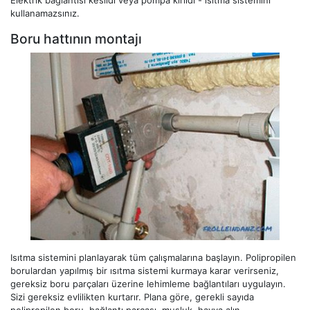
Elektrik bağlantısı kesildi veya pompa kırıldı - ısıtma sistemini
kullanamazsınız.
Boru hattının montajı
Isıtma sistemini planlayarak tüm çalışmalarına başlayın. Polipropilen
borulardan yapılmış bir ısıtma sistemi kurmaya karar verirseniz,
gereksiz boru parçaları üzerine lehimleme bağlantıları uygulayın.
Sizi gereksiz evlilikten kurtarır. Plana göre, gerekli sayıda
polipropilen boru, bağlantı parçası, musluk, havya alın.