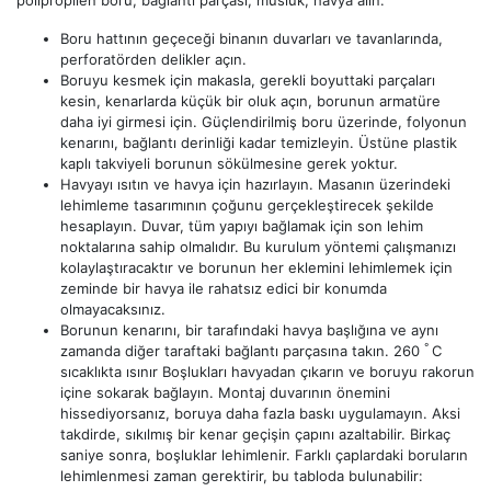
Boru hattının geçeceği binanın duvarları ve tavanlarında,
perforatörden delikler açın.
Boruyu kesmek için makasla, gerekli boyuttaki parçaları
kesin, kenarlarda küçük bir oluk açın, borunun armatüre
daha iyi girmesi için. Güçlendirilmiş boru üzerinde, folyonun
kenarını, bağlantı derinliği kadar temizleyin. Üstüne plastik
kaplı takviyeli borunun sökülmesine gerek yoktur.
Havyayı ısıtın ve havya için hazırlayın. Masanın üzerindeki
lehimleme tasarımının çoğunu gerçekleştirecek şekilde
hesaplayın. Duvar, tüm yapıyı bağlamak için son lehim
noktalarına sahip olmalıdır. Bu kurulum yöntemi çalışmanızı
kolaylaştıracaktır ve borunun her eklemini lehimlemek için
zeminde bir havya ile rahatsız edici bir konumda
olmayacaksınız.
Borunun kenarını, bir tarafındaki havya başlığına ve aynı
°
zamanda diğer taraftaki bağlantı parçasına takın. 260
C
sıcaklıkta ısınır Boşlukları havyadan çıkarın ve boruyu rakorun
içine sokarak bağlayın. Montaj duvarının önemini
hissediyorsanız, boruya daha fazla baskı uygulamayın. Aksi
takdirde, sıkılmış bir kenar geçişin çapını azaltabilir. Birkaç
saniye sonra, boşluklar lehimlenir. Farklı çaplardaki boruların
lehimlenmesi zaman gerektirir, bu tabloda bulunabilir: