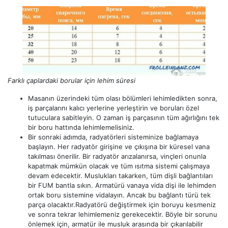
Farklı çaplardaki borular için lehim süresi
Masanın üzerindeki tüm olası bölümleri lehimledikten sonra,
iş parçalarını kalıcı yerlerine yerleştirin ve boruları özel
tutuculara sabitleyin. O zaman iş parçasının tüm ağırlığını tek
bir boru hattında lehimlemelisiniz.
Bir sonraki adımda, radyatörleri sisteminize bağlamaya
başlayın. Her radyatör girişine ve çıkışına bir küresel vana
takılması önerilir. Bir radyatör arızalanırsa, vinçleri onunla
kapatmak mümkün olacak ve tüm ısıtma sistemi çalışmaya
devam edecektir. Muslukları takarken, tüm dişli bağlantıları
bir FUM bantla sıkın. Armatürü vanaya vida dişi ile lehimden
ortak boru sistemine vidalayın. Ancak bu bağlantı türü tek
parça olacaktır.Radyatörü değiştirmek için boruyu kesmeniz
ve sonra tekrar lehimlemeniz gerekecektir. Böyle bir sorunu
önlemek için, armatür ile musluk arasında bir çıkarılabilir