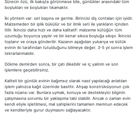
Sürecin özü, ilk bakışta görünmese bile, günlükler arasındaki tüm
boşlukları ve boşlukları tıkamaktır.
İki yöntem var: set başına ve germe. Birincisi diş contaları için iyidir.
Malzemeden bir iplik bükülür ve bir ilmik seti ile yarıkların içinden
itilir. İkincisi daha hızlı ve daha kalitatif: malzeme kütüğün tüm
uzunluğu boyunca yayılır ve bir kenar sıkıca boşluğa sıkışır. İkincisi
toplanır ve oraya gönderilir. Kazanın aşağıdan yukarıya ve kütük
evinin iki tarafından tutulduğunu bilmeye değer. 3-5 yıl sonra işlem
tekrarlanmalıdır.
Dökme demirden sonra, bir çatı dikebilir ve iç yalıtım ve son
işlemlere geçebilirsiniz.
Kaliteli bir günlük evinin bağımsız olarak nasıl yapılacağı anlatılan
işlem yalnızca kağıt üzerinde basittir. Ahşap konstrüksiyonun çok
fazla nüansı var. Bunlara uymak, konuya ve destekleyici bilginin
çalışmasına sorumlu bir yaklaşıma tabi olabilir. Ancak o zaman evin
kendi eliyle işletilmesi, mal sahiplerini tamamen memnun edecek
ve kendileriyle gurur duymasını sağlayacaktır.