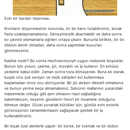
Evin bir bardan tıkanması.
Kronların döşenmesinin sonunda, ön bir karnı tutabilirsiniz, ancak
fazla uzaklaşmamalısınız. Deneyimsizlik abartılabilir ve daha sonra
ev çıkıntılı elemanlarla eğrileri ortaya çıkarır. Bununla birlikte, bir ön
döküm demir olmadan, daha sonra yapımdaki kusurları
göremezsiniz.
Kalafat nedir? Bu conta mezhventsovyh uygun malzeme boşluklar.
Bunun için yosun, çekme, jüt, lnovatin ve ip kullanın. En kötüsü
yedekte kabul edilir. Zaman sonra toza dönüşecek. Buna ek olarak,
kuşlar onu çok seviyor ve mülk sahipleri evi kullanmaya
başlamadan önce onu dürtüyorlar. Bir jüt alırken dikkatli olmalısınız
ve bunun yerine keçe almamalısınız. Satıcının mallarının yukarıdaki
malzemede olduğu gibi aynı olmasını nasıl sağladığına
bakılmaksızın, keçenin güvelerin favori bir muamele olduğunu
bilmeye değer. Güzel yuvarlak kütükler için, günlük evin estetik
görünüşünün tamamlanmasını sağlayacak şekilde bir ip
kullanabilirsiniz.
Bir bıçak özel aletlerle yapılır: bir kürek, bir tokmak ve bir dobor.