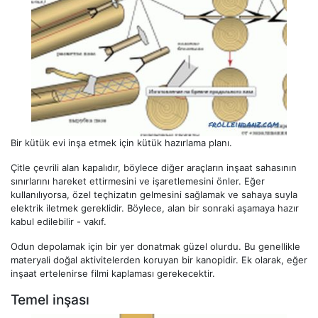
Bir kütük evi inşa etmek için kütük hazırlama planı.
Çitle çevrili alan kapalıdır, böylece diğer araçların inşaat sahasının
sınırlarını hareket ettirmesini ve işaretlemesini önler. Eğer
kullanılıyorsa, özel teçhizatın gelmesini sağlamak ve sahaya suyla
elektrik iletmek gereklidir. Böylece, alan bir sonraki aşamaya hazır
kabul edilebilir - vakıf.
Odun depolamak için bir yer donatmak güzel olurdu. Bu genellikle
materyali doğal aktivitelerden koruyan bir kanopidir. Ek olarak, eğer
inşaat ertelenirse filmi kaplaması gerekecektir.
Temel inşası