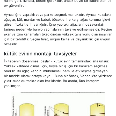
haline gelir. İkincisi, beceri gereklidir, ancak böyle bir kabini olan bir
ev güvenilirdir.
Ayrıca iğne yapraklı veya parke seçmek mantıklıdır. Ayrıca, kozalaklı
ağaçlar, küf, mantar ve kabuk böceklerine karşı ağaç koruma işlevi
gören fitoksitlerin varlığıdır. İğne yapraklı ağaçların dezavantajı,
tarines nedeniyle banyo yapmalarının tavsiye edilmemesidir. Reçine
akar ve tüm kanamaları tıkadığından yüksek tansiyonu olan insanlar
için bir tehdittir. Seçim fiyat, uygun kalite ve dayanıklılık için uygun
olmalıdır.
kütük evinin montajı: tavsiyeler
İlk tepenin döşenmesi başlar - kütük evin tamamındaki ana unsur.
Yüksek kalitede olması için, böyle bir iş için bir karaçam seçilmesi
önerilir. Bu ağaç kendini mükemmel, nem ile etkileşime girmeyen
bir madde olarak ortaya koydu. Buna bir örnek, Venedik'te yüzlerce
yıldır suda durmakta olan kazıklardır. Bu arada, Rus karaçam
yapılmıştır.