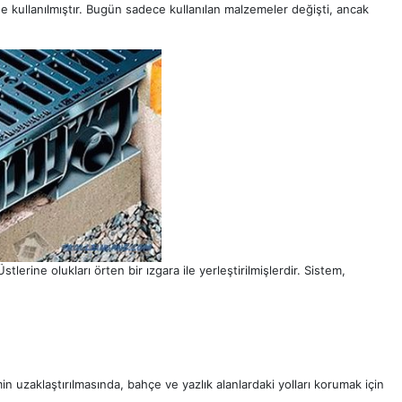
e kullanılmıştır. Bugün sadece kullanılan malzemeler değişti, ancak
stlerine olukları örten bir ızgara ile yerleştirilmişlerdir. Sistem,
min uzaklaştırılmasında, bahçe ve yazlık alanlardaki yolları korumak için