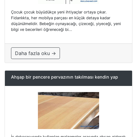
Çocuk çocuk büyüdükçe yeni ihtiyaçlar ortaya çıkar.
Fidanlıkta, her mobilya parçası en küçük detaya kadar
düşünülmelidir. Bebeğin oynayacağı, çizeceği, yiyeceği, yeni
bilgi ve becerileri öğreneceği bi...
Daha fazla oku →
Ahşap bir pencere pervazının takılması kendin yap
İç dekorasyonda kullanılan malzemeler arasında ahşap giderek