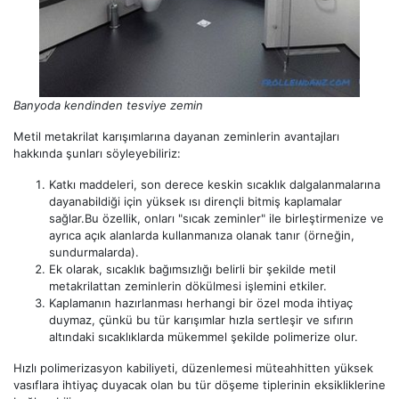
Banyoda kendinden tesviye zemin
Metil metakrilat karışımlarına dayanan zeminlerin avantajları
hakkında şunları söyleyebiliriz:
Katkı maddeleri, son derece keskin sıcaklık dalgalanmalarına
dayanabildiği için yüksek ısı dirençli bitmiş kaplamalar
sağlar.Bu özellik, onları "sıcak zeminler" ile birleştirmenize ve
ayrıca açık alanlarda kullanmanıza olanak tanır (örneğin,
sundurmalarda).
Ek olarak, sıcaklık bağımsızlığı belirli bir şekilde metil
metakrilattan zeminlerin dökülmesi işlemini etkiler.
Kaplamanın hazırlanması herhangi bir özel moda ihtiyaç
duymaz, çünkü bu tür karışımlar hızla sertleşir ve sıfırın
altındaki sıcaklıklarda mükemmel şekilde polimerize olur.
Hızlı polimerizasyon kabiliyeti, düzenlemesi müteahhitten yüksek
vasıflara ihtiyaç duyacak olan bu tür döşeme tiplerinin eksikliklerine