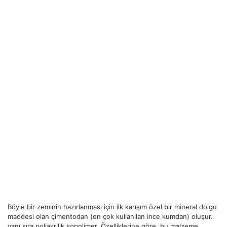
Böyle bir zeminin hazırlanması için ilk karışım özel bir mineral dolgu
maddesi olan çimentodan (en çok kullanılan ince kumdan) oluşur.
yanı sıra poliakrilik kopolimer. Özelliklerine göre, bu malzeme