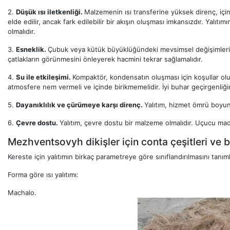
2.
Düşük ısı iletkenliği.
Malzemenin ısı transferine yüksek direnç, için
elde edilir, ancak fark edilebilir bir akışın oluşması imkansızdır. Yalı
olmalıdır.
3.
Esneklik.
Çubuk veya kütük büyüklüğündeki mevsimsel değişimleri te
çatlakların görünmesini önleyerek hacmini tekrar sağlamalıdır.
4.
Su ile etkileşimi.
Kompaktör, kondensatın oluşması için koşullar olu
atmosfere nem vermeli ve içinde birikmemelidir. İyi buhar geçirgenliği
5.
Dayanıklılık ve çürümeye karşı direnç.
Yalıtım, hizmet ömrü boyunc
6.
Çevre dostu.
Yalıtım, çevre dostu bir malzeme olmalıdır. Uçucu mad
Mezhventsovyh dikişler için conta çeşitleri ve b
Kereste için yalıtımın birkaç parametreye göre sınıflandırılmasını tanıml
Forma göre ısı yalıtımı:
Machalo.