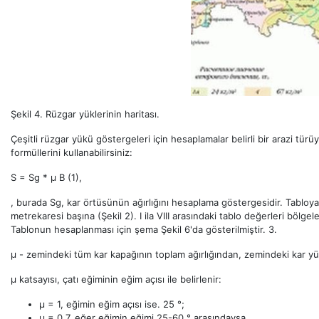
Şekil 4. Rüzgar yüklerinin haritası.
Çeşitli rüzgar yükü göstergeleri için hesaplamalar belirli bir arazi türüyl
formüllerini kullanabilirsiniz:
S = Sg * µ B (1),
, burada Sg, kar örtüsünün ağırlığını hesaplama göstergesidir. Tabloy
metrekaresi başına (Şekil 2). I ila VIII arasındaki tablo değerleri bölgeler
Tablonun hesaplanması için şema Şekil 6'da gösterilmiştir. 3.
µ - zemindeki tüm kar kapağının toplam ağırlığından, zemindeki kar y
µ katsayısı, çatı eğiminin eğim açısı ile belirlenir:
µ = 1, eğimin eğim açısı ise. 25 °;
μ = 0.7, eğer eğimin eğimi 25-60 ° arasındaysa,