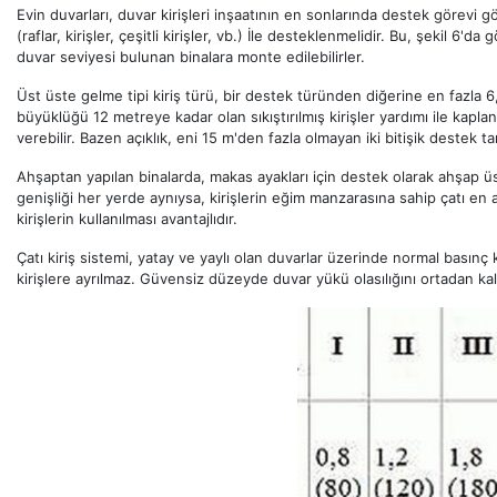
Evin duvarları, duvar kirişleri inşaatının en sonlarında destek görevi g
(raflar, kirişler, çeşitli kirişler, vb.) İle desteklenmelidir. Bu, şekil 6'd
duvar seviyesi bulunan binalara monte edilebilirler.
Üst üste gelme tipi kiriş türü, bir destek türünden diğerine en fazla 6
büyüklüğü 12 metreye kadar olan sıkıştırılmış kirişler yardımı ile kap
verebilir. Bazen açıklık, eni 15 m'den fazla olmayan iki bitişik destek t
Ahşaptan yapılan binalarda, makas ayakları için destek olarak ahşap üs
genişliği her yerde aynıysa, kirişlerin eğim manzarasına sahip çatı en a
kirişlerin kullanılması avantajlıdır.
Çatı kiriş sistemi, yatay ve yaylı olan duvarlar üzerinde normal basınç ko
kirişlere ayrılmaz. Güvensiz düzeyde duvar yükü olasılığını ortadan kal