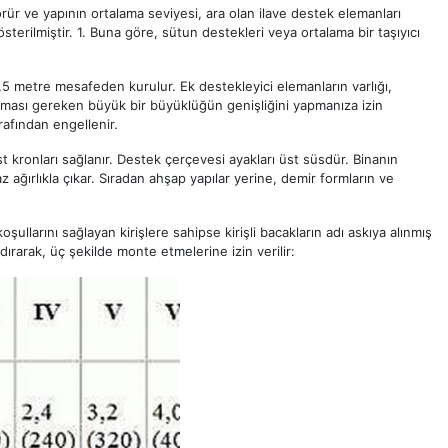
örür ve yapının ortalama seviyesi, ara olan ilave destek elemanları
a gösterilmiştir. 1. Buna göre, sütun destekleri veya ortalama bir taşıyıcı
,5 ​​metre mesafeden kurulur. Ek destekleyici elemanların varlığı,
lanması gereken büyük bir büyüklüğün genişliğini yapmanıza izin
arafından engellenir.
t kronları sağlanır. Destek çerçevesi ayakları üst süsdür. Binanın
z ağırlıkla çıkar. Sıradan ahşap yapılar yerine, demir formların ve
şullarını sağlayan kirişlere sahipse kirişli bacakların adı askıya alınmış
dırarak, üç şekilde monte etmelerine izin verilir: