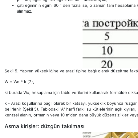
çatı eğiminin eğimi 60 ° den fazla ise, o zaman tam hesaplama k
alınmaz.
Şekil 5. Yapının yüksekliğine ve arazi tipine bağlı olarak düzeltme fak
W = Wo * k (2),
ki burada Wo, hesaplama için tablo verilerini kullanarak formülde dikka
k - Arazi koşullarına bağlı olarak bir katsayı, yükseklik boyunca rüzgar
belirlenir (Şekil 5). Tablodaki "A" harfi farklı su kütlelerinin açık kıyılar
kentsel alanın, ormanın veya 10 m'den daha büyük düzensizlikler veya e
Asma kirişler: düzgün takılması