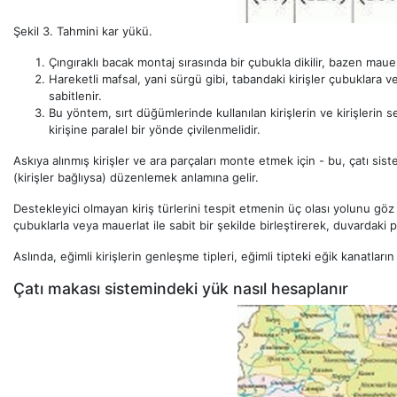
Şekil 3. Tahmini kar yükü.
Çıngıraklı bacak montaj sırasında bir çubukla dikilir, bazen maue
Hareketli mafsal, yani sürgü gibi, tabandaki kirişler çubuklara ve
sabitlenir.
Bu yöntem, sırt düğümlerinde kullanılan kirişlerin ve kirişlerin se
kirişine paralel bir yönde çivilenmelidir.
Askıya alınmış kirişler ve ara parçaları monte etmek için - bu, çatı sis
(kirişler bağlıysa) düzenlemek anlamına gelir.
Destekleyici olmayan kiriş türlerini tespit etmenin üç olası yolunu göz
çubuklarla veya mauerlat ile sabit bir şekilde birleştirerek, duvardaki p
Aslında, eğimli kirişlerin genleşme tipleri, eğimli tipteki eğik kanatlar
Çatı makası sistemindeki yük nasıl hesaplanır