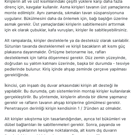
Kirişlerin alt ve üst kısımlarındaki çeşitli yüklere karşı daha fazla
direnç için, kavgalar kullanılır. Asma kirişleri tavanın üst yamaçlarına
monte edilmiştir. Aynı zamanda, sıkmaları tavan süspansiyonuna
uygulanır. Bükülmesini daha da önlemek için, bağı başlığın üzerine
asmak gerekir. Üst yamaçlardaki kirişlerin sabitlemesini arttırmak
için ek olarak çubuklar, kafa vuruşları, kirişler ile sabitleyebilirsiniz.
Alt rampalarda, kirişler desteklerle ya da desteksiz olarak sarılabilir.
Sütunları tavanda desteklenmeli ve kirişli bacakların alt kısmı güç
plakasına dayanmalıdır. Örtüşme betonarme ise, rafları
desteklemek için tahta döşenmesi gerekir. Düz zemin yüzeyinde,
doğrudan su yalıtım katmanı üzerinde, başka bir durumda - tesviye
pedlerinde bulunur. Kiriş içinde ahşap zeminde çerçeve yapılması
gerektiğinde.
İkincisi, çatı inşaatı dış duvar arkasındaki kirişin alt desteği ile
yapılabilir. Bu durumda, çatı sistemlerinin montajı kirişler kullanılarak
gerçekleştirilir. Bu yöntemde, kirişlerin altında bir dikme yapmanız
gerekir ve rafların tavanın ahşap kirişlerine gömülmesi gerekir.
Penetrasyon derinliği kirişin kendisinin 1 / 3'ünden az olmalıdır.
Alt kirişler sıkıştırma için tasarlandığından, ayrıca tel bükümleri ve
dübel bağlantıları ile sabitlenmeleri gerekir. Sonra, payanda ve
makas ayaklarının kesişme noktalarında, alt kısmı dış duvarın