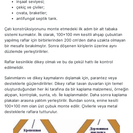
inşaat seviyesi;
çekiç ve çiviler;
cıvata, braketler;
antifungal septik tank.
Çatı konstrüksiyonunu monte etmedeki ilk adım bir alt tabaka
sistemi kurmaktır. İlk olarak, 100x100 mm kesitli ahşap çubuktan
yapılmış raflar için birbirlerinden 200 cm'den daha uzakta olmayan
bir mesafe bırakılmıştır. Sonra döşenen kirişlerin üzerine aynı
düzlemde yerleştirilirler.
Raflar kesinlikle dikey olmalı ve bu da çekül hattı ile kontrol
edilmelidir.
Salınımlarını ve dikey kaymalarını dışlamak için, parantez veya
desteklerle güçlendirilirler. Dikey raflar tavan duvarları için temel
oluşturduğundan her iki tarafına da bir kaplama malzemesi, örneğin
alçıpan, kontrplak, sunta, vb. İle kaplanmalıdır. Daha sonra kaplama
plakaları arasına yalıtım yerleştirilir. Bundan sonra, enine kesiti
100x100 mm olan üst çubuk monte edilir. Çivilerle veya metal
desteklerle raflara tutturulur.