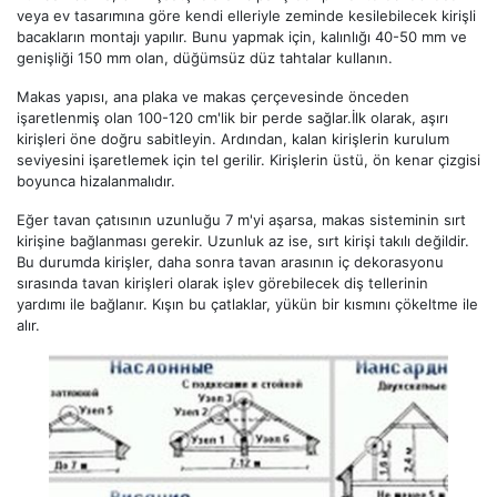
veya ev tasarımına göre kendi elleriyle zeminde kesilebilecek kirişli
bacakların montajı yapılır. Bunu yapmak için, kalınlığı 40-50 mm ve
genişliği 150 mm olan, düğümsüz düz tahtalar kullanın.
Makas yapısı, ana plaka ve makas çerçevesinde önceden
işaretlenmiş olan 100-120 cm'lik bir perde sağlar.İlk olarak, aşırı
kirişleri öne doğru sabitleyin. Ardından, kalan kirişlerin kurulum
seviyesini işaretlemek için tel gerilir. Kirişlerin üstü, ön kenar çizgisi
boyunca hizalanmalıdır.
Eğer tavan çatısının uzunluğu 7 m'yi aşarsa, makas sisteminin sırt
kirişine bağlanması gerekir. Uzunluk az ise, sırt kirişi takılı değildir.
Bu durumda kirişler, daha sonra tavan arasının iç dekorasyonu
sırasında tavan kirişleri olarak işlev görebilecek diş tellerinin
yardımı ile bağlanır. Kışın bu çatlaklar, yükün bir kısmını çökeltme ile
alır.