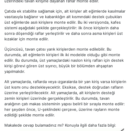
üzerindeki tavan kirişine dayanan raflar monte edilir.
Çatıda ek stabilite sağlamak için, alt kirişler alt eğimlerde kasılmalar
vasıtasıyla bağlanır ve kabarıklığın alt kısmındaki destek çubukları
üst eğimlerde asılı kirişlere monte edilir. Bu iki versiyonda, kafes
sistemi aşağıdaki şekilde gerçekleştirilir: ilk önce kirişlerin daha
sonra döşendiği raflar yerleştirilir ve daha sonra asma kirişleri üst
kızaklar için monte edilir.
Üçüncüsü, tavan çatısı yarık kirişlerden monte edilebilir. Bu
durumda, alt eğimlerin kirişleri ilk iki modelde olduğu gibi monte
edilir. Bu durumda, üst yamaçlardaki naslon kiriş rafları için destek
kirişi görevi gören üst sıyırıcı, büyük bir bölümden ahşaptan
yapılmalıdır.
Alt yamaçlarda, raflarda veya ızgaralarda bir yan kiriş varsa kirişlerin
üst kısmı onu destekleyecektir. Eksikse, destek doğrudan rafların
üzerine yerleştirilecektir. Alt yamaçlarda, alt kirişlerin desteği
zemin kirişleri üzerinde gerçekleştirilir. Bu durumda, tavan
aralığının çatı makas sisteminin yapısı belirli bir sırayla monte edilir:
her şeyden önce, U-şeklindeki çerçeve, üzerine rayların monte
edildiği şekilde monte edilir.
Makalede cevap bulamadınız mı? Konuyla ilgili daha fazla bilgi: