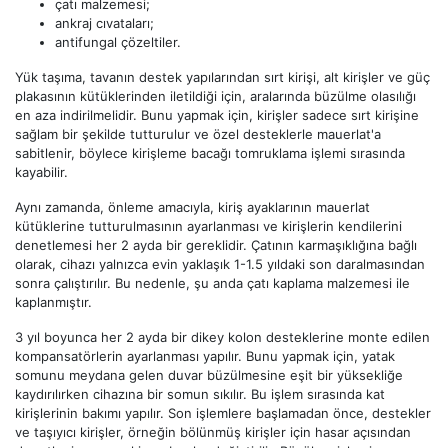
çatı malzemesi;
ankraj cıvataları;
antifungal çözeltiler.
Yük taşıma, tavanın destek yapılarından sırt kirişi, alt kirişler ve güç
plakasının kütüklerinden iletildiği için, aralarında büzülme olasılığı
en aza indirilmelidir. Bunu yapmak için, kirişler sadece sırt kirişine
sağlam bir şekilde tutturulur ve özel desteklerle mauerlat'a
sabitlenir, böylece kirişleme bacağı tomruklama işlemi sırasında
kayabilir.
Aynı zamanda, önleme amacıyla, kiriş ayaklarının mauerlat
kütüklerine tutturulmasının ayarlanması ve kirişlerin kendilerini
denetlemesi her 2 ayda bir gereklidir. Çatının karmaşıklığına bağlı
olarak, cihazı yalnızca evin yaklaşık 1-1.5 yıldaki son daralmasından
sonra çalıştırılır. Bu nedenle, şu anda çatı kaplama malzemesi ile
kaplanmıştır.
3 yıl boyunca her 2 ayda bir dikey kolon desteklerine monte edilen
kompansatörlerin ayarlanması yapılır. Bunu yapmak için, yatak
somunu meydana gelen duvar büzülmesine eşit bir yüksekliğe
kaydırılırken cihazına bir somun sıkılır. Bu işlem sırasında kat
kirişlerinin bakımı yapılır. Son işlemlere başlamadan önce, destekler
ve taşıyıcı kirişler, örneğin bölünmüş kirişler için hasar açısından