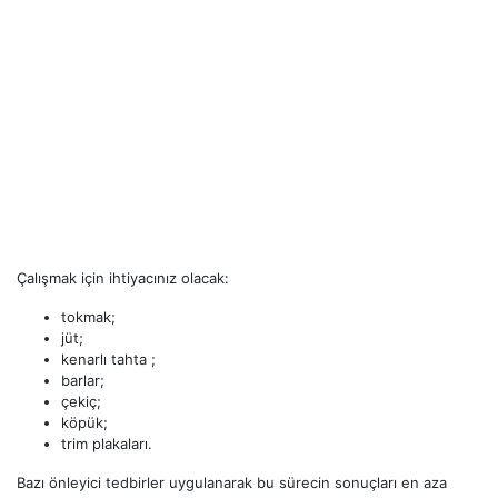
Çalışmak için ihtiyacınız olacak:
tokmak;
jüt;
kenarlı tahta ;
barlar;
çekiç;
köpük;
trim plakaları.
Bazı önleyici tedbirler uygulanarak bu sürecin sonuçları en aza