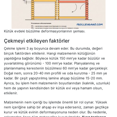
Kütük evdeki büzülme deformasyonlarının şeması.
Çekmeyi etkileyen faktörler
Çekme işlemi 3 ay boyunca devam eder. Bu durumda, değeri
birçok faktörden etkilenir. Hangi malzemenin kütüğünün
yapıldığına bağlıdır. Böylece kütük 150 mm'ye kadar büzülür ve
yuvarlatılmış görünümü - 100 mm'ye kadar. Planyalanmış ve
planlanmamış kerestenin büzülmesi 60 mm'ye kadar gerçekleşir.
Doğal nem, sonra 20-40 mm profilli ve oda kurutma - 25 mm ye
kadar. Bir çeşit yapıştırılmış lamine ahşap büzülme 15-20 mm.
Ayrıca, bu işlem hem malzemenin boyutlarından (kalınlık, uzunluk)
hem de yapının kendisinden bir kütük evi veya hamam olsun,
etkilenir.
Malzemenin nem içeriği bu işlemde önemli bir rol oynar. Yüksek
nem içeriğine sahip bir ahşap ev inşa ederseniz, zaman geçtikçe
kurur ve kütük evinin deformasyonuna neden olur. Bu nedenle,