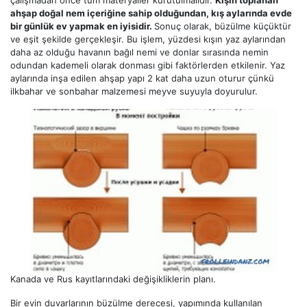
çalışmadan önce tüm materyaller kurutulmalıdır.
Kışın toplanan
ahşap doğal nem içeriğine sahip olduğundan, kış aylarında evde
bir günlük ev yapmak en iyisidir.
Sonuç olarak, büzülme küçüktür
ve eşit şekilde gerçekleşir. Bu işlem, yüzdesi kışın yaz aylarından
daha az olduğu havanın bağıl nemi ve donlar sırasında nemin
odundan kademeli olarak donması gibi faktörlerden etkilenir. Yaz
aylarında inşa edilen ahşap yapı 2 kat daha uzun oturur çünkü
ilkbahar ve sonbahar malzemesi meyve suyuyla doyurulur.
Kanada ve Rus kayıtlarındaki değişikliklerin planı.
Bir evin duvarlarının büzülme derecesi, yapımında kullanılan