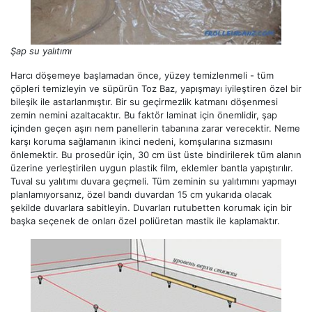
Şap su yalıtımı
Harcı döşemeye başlamadan önce, yüzey temizlenmeli - tüm
çöpleri temizleyin ve süpürün Toz Baz, yapışmayı iyileştiren özel bir
bileşik ile astarlanmıştır. Bir su geçirmezlik katmanı döşenmesi
zemin nemini azaltacaktır. Bu faktör laminat için önemlidir, şap
içinden geçen aşırı nem panellerin tabanına zarar verecektir. Neme
karşı koruma sağlamanın ikinci nedeni, komşularına sızmasını
önlemektir. Bu prosedür için, 30 cm üst üste bindirilerek tüm alanın
üzerine yerleştirilen uygun plastik film, eklemler bantla yapıştırılır.
Tuval su yalıtımı duvara geçmeli. Tüm zeminin su yalıtımını yapmayı
planlamıyorsanız, özel bandı duvardan 15 cm yukarıda olacak
şekilde duvarlara sabitleyin. Duvarları rutubetten korumak için bir
başka seçenek de onları özel poliüretan mastik ile kaplamaktır.