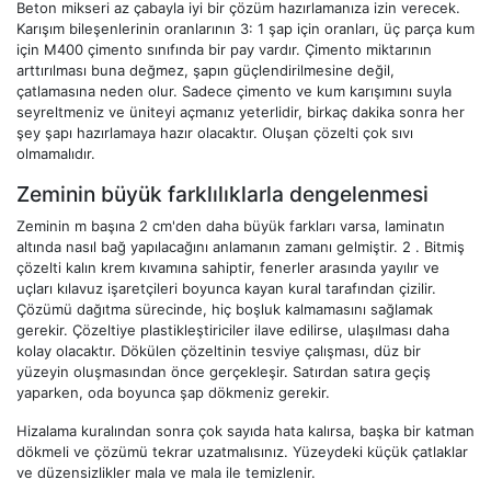
Beton mikseri az çabayla iyi bir çözüm hazırlamanıza izin verecek.
Karışım bileşenlerinin oranlarının 3: 1 şap için oranları, üç parça kum
için M400 çimento sınıfında bir pay vardır. Çimento miktarının
arttırılması buna değmez, şapın güçlendirilmesine değil,
çatlamasına neden olur. Sadece çimento ve kum karışımını suyla
seyreltmeniz ve üniteyi açmanız yeterlidir, birkaç dakika sonra her
şey şapı hazırlamaya hazır olacaktır. Oluşan çözelti çok sıvı
olmamalıdır.
Zeminin büyük farklılıklarla dengelenmesi
Zeminin m başına 2 cm'den daha büyük farkları varsa, laminatın
altında nasıl bağ yapılacağını anlamanın zamanı gelmiştir. 2 . Bitmiş
çözelti kalın krem ​​kıvamına sahiptir, fenerler arasında yayılır ve
uçları kılavuz işaretçileri boyunca kayan kural tarafından çizilir.
Çözümü dağıtma sürecinde, hiç boşluk kalmamasını sağlamak
gerekir. Çözeltiye plastikleştiriciler ilave edilirse, ulaşılması daha
kolay olacaktır. Dökülen çözeltinin tesviye çalışması, düz bir
yüzeyin oluşmasından önce gerçekleşir. Satırdan satıra geçiş
yaparken, oda boyunca şap dökmeniz gerekir.
Hizalama kuralından sonra çok sayıda hata kalırsa, başka bir katman
dökmeli ve çözümü tekrar uzatmalısınız. Yüzeydeki küçük çatlaklar
ve düzensizlikler mala ve mala ile temizlenir.