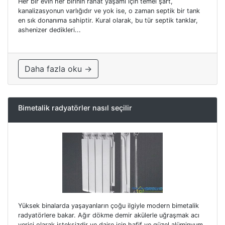
Her bir evin her birinin rahat yaşamı için temel şart,
kanalizasyonun varlığıdır ve yok ise, o zaman septik bir tank
en sık donanıma sahiptir. Kural olarak, bu tür septik tanklar,
ashenizer dedikleri...
Daha fazla oku →
Bimetalik radyatörler nasıl seçilir
Yüksek binalarda yaşayanların çoğu ilgiyle modern bimetalik
radyatörlere bakar. Ağır dökme demir akülerle uğraşmak acı
verici olarak isteksizdir ve daire için hafif ve güzel alüminyum