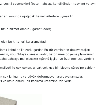
ğız, çeşitli seçenekleri (beton, ahşap, kendiliğinden tesviye) ve aynı
er en sonunda aşağıdaki temel kriterlere uymalıdır:
, uzun hizmet ömrünü garanti eder;
olan bu kriterleri karşılamaktadır:
rak kabul edilir. zorlu şartlar. Bu tür zeminlerin dezavantajları
benzin, vb.) Ortaya çıkması vardır; betonarme döşeme plakalarının
 daha pahalıya mal olacaktır (çünkü işçiler ve özel teçhizat yardımı
iyeti ile çok çeken, ancak çok kısa bir işletme süresine sahip -
ak çok kırılgan s ve büyük deformasyonlara dayanamazlar;
arlı ve uzun ömürlü bir kaplama üretimine izin verir.