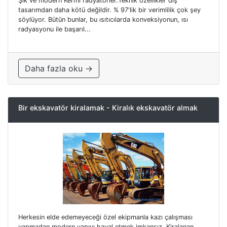
Şık ve modern Kermi radyatörler.Teknik özellikler dış
tasarımdan daha kötü değildir. % 97'lik bir verimlilik çok şey
söylüyor. Bütün bunlar, bu ısıtıcılarda konveksiyonun, ısı
radyasyonu ile başarıl...
Daha fazla oku →
Bir ekskavatör kiralamak - Kiralık ekskavatör almak
Herkesin elde edemeyeceği özel ekipmanla kazı çalışması
yapmadan modern yapıyı hayal etmek imkansız. Kiralanan