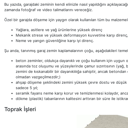
Bu yazıda, garajdaki zeminin kendi elinizle nasıl yapıldığını açıklayaca
zamanda fotoğraf ve video talimatlarını vereceğiz.
Özel bir garajda döşeme için yaygın olarak kullanılan tüm bu malzemel
Yağlara, asitlere ve yağ ürünlerine yüksek direnç
Mekanik strese ve yüksek deformasyon kuvvetine karşı direnç
Neme ve yangın güvenliğine karşı iyi direnç.
Şu anda, tanınmış garaj zemin kaplamalarının çoğu, aşağıdakileri temel 
beton zeminler, oldukça dayanıklı ve çoğu kullanım için uygun ola
arasında toz oluşumu ve yüzeylerinde çamur sızıntısının (yağ, 
zemini de kıskanabilir bir dayanıklılığa sahiptir, ancak betondan
olmadan vazgeçilmezdir;)
ahşap döşeme şeklindeki zemini yüksek çevre dostu ve düşük mal
sadece 5 yıl;
seramik fayans neme karşı korur ve temizlenmesi kolaydır, anc
dökme (plastik) tabanlarının kalitesini arttıran bir süre ile istikr
Toprak İşleri