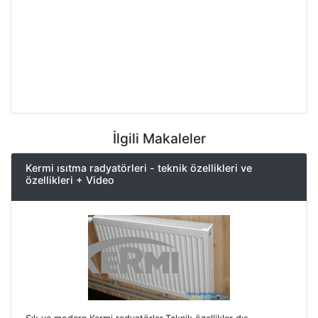
İlgili Makaleler
Kermi ısıtma radyatörleri - teknik özellikleri ve
özellikleri + Video