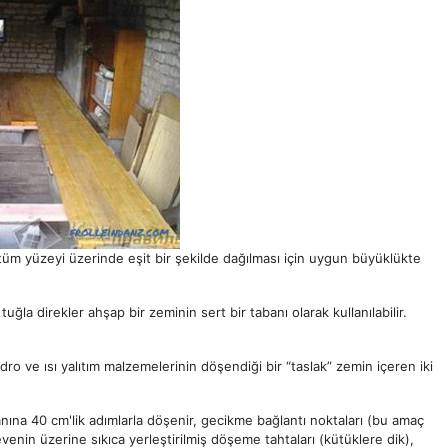
üm yüzeyi üzerinde eşit bir şekilde dağılması için uygun büyüklükte
uğla direkler ahşap bir zeminin sert bir tabanı olarak kullanılabilir.
dro ve ısı yalıtım malzemelerinin döşendiği bir “taslak” zemin içeren iki
ına 40 cm'lik adımlarla döşenir, gecikme bağlantı noktaları (bu amaç
venin üzerine sıkıca yerleştirilmiş döşeme tahtaları (kütüklere dik),