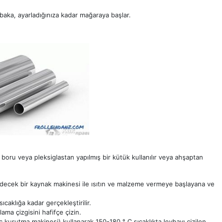
tabaka, ayarladığınıza kadar mağaraya başlar.
 boru veya pleksiglastan yapılmış bir kütük kullanılır veya ahşaptan
edecek bir kaynak makinesi ile ısıtın ve malzeme vermeye başlayana ve
caklığa kadar gerçekleştirilir.
ama çizgisini hafifçe çizin.
 kurutma makinesi) kullanarak 150-180 ° C sıcaklıkta levhayı çizilen