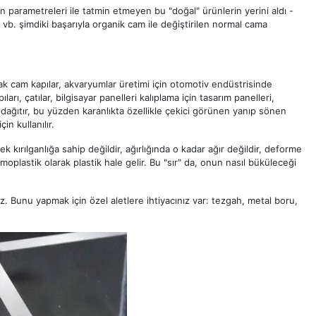
 parametreleri ile tatmin etmeyen bu "doğal" ürünlerin yerini aldı -
r, vb. şimdiki başarıyla organik cam ile değiştirilen normal cama
cak cam kapılar, akvaryumlar üretimi için otomotiv endüstrisinde
arı, çatılar, bilgisayar panelleri kalıplama için tasarım panelleri,
ak dağıtır, bu yüzden karanlıkta özellikle çekici görünen yanıp sönen
çin kullanılır.
k kırılganlığa sahip değildir, ağırlığında o kadar ağır değildir, deforme
rmoplastik olarak plastik hale gelir. Bu "sır" da, onun nasıl büküleceği
z. Bunu yapmak için özel aletlere ihtiyacınız var: tezgah, metal boru,