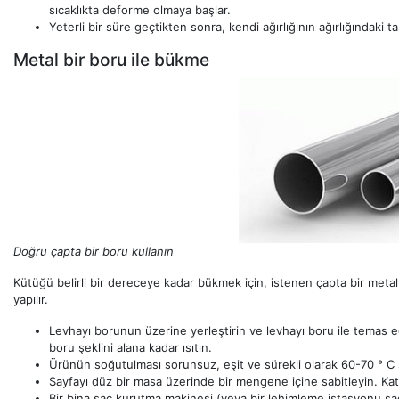
sıcaklıkta deforme olmaya başlar.
Yeterli bir süre geçtikten sonra, kendi ağırlığının ağırlığındaki 
Metal bir boru ile bükme
Doğru çapta bir boru kullanın
Kütüğü belirli bir dereceye kadar bükmek için, istenen çapta bir metal
yapılır.
Levhayı borunun üzerine yerleştirin ve levhayı boru ile temas 
boru şeklini alana kadar ısıtın.
Ürünün soğutulması sorunsuz, eşit ve sürekli olarak 60-70 ° C sı
Sayfayı düz bir masa üzerinde bir mengene içine sabitleyin. Katl
Bir bina saç kurutma makinesi (veya bir lehimleme istasyonu saç