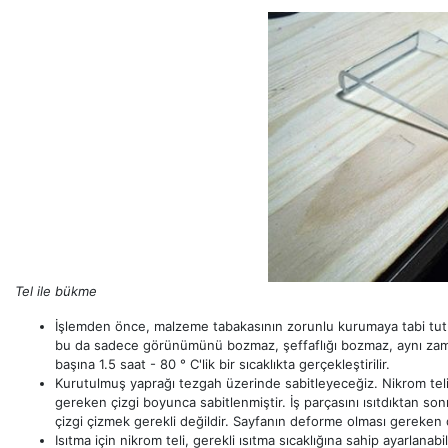
Tel ile bükme
İşlemden önce, malzeme tabakasının zorunlu kurumaya tabi tutul
bu da sadece görünümünü bozmaz, şeffaflığı bozmaz, aynı zamanda
başına 1.5 saat - 80 ° C'lik bir sıcaklıkta gerçekleştirilir.
Kurutulmuş yaprağı tezgah üzerinde sabitleyeceğiz. Nikrom teli
gereken çizgi boyunca sabitlenmiştir. İş parçasını ısıtdıktan sonr
çizgi çizmek gerekli değildir. Sayfanın deforme olması gereken 
Isıtma için nikrom teli, gerekli ısıtma sıcaklığına sahip ayarlanab