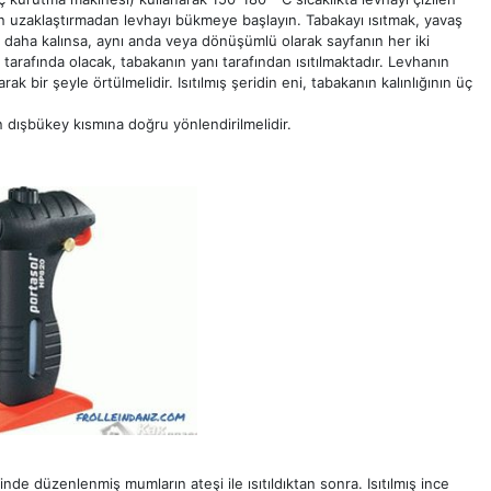
en uzaklaştırmadan levhayı bükmeye başlayın. Tabakayı ısıtmak, yavaş
aha kalınsa, aynı anda veya dönüşümlü olarak sayfanın her iki
tarafında olacak, tabakanın yanı tarafından ısıtılmaktadır. Levhanın
k bir şeyle örtülmelidir. Isıtılmış şeridin eni, tabakanın kalınlığının üç
n dışbükey kısmına doğru yönlendirilmelidir.
linde düzenlenmiş mumların ateşi ile ısıtıldıktan sonra. Isıtılmış ince