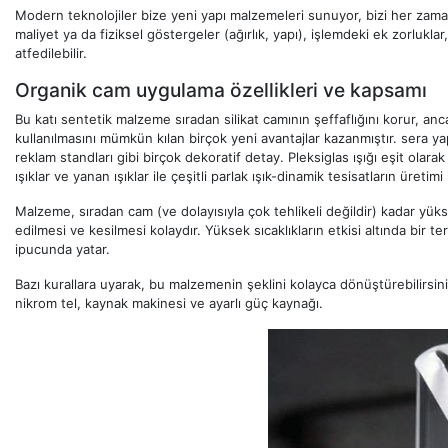
Modern teknolojiler bize yeni yapı malzemeleri sunuyor, bizi her zaman
maliyet ya da fiziksel göstergeler (ağırlık, yapı), işlemdeki ek zorlukla
atfedilebilir.
Organik cam uygulama özellikleri ve kapsamı
Bu katı sentetik malzeme sıradan silikat camının şeffaflığını korur, an
kullanılmasını mümkün kılan birçok yeni avantajlar kazanmıştır. sera yapıl
reklam standları gibi birçok dekoratif detay. Pleksiglas ışığı eşit olar
ışıklar ve yanan ışıklar ile çeşitli parlak ışık-dinamik tesisatların üretimi i
Malzeme, sıradan cam (ve dolayısıyla çok tehlikeli değildir) kadar yükse
edilmesi ve kesilmesi kolaydır. Yüksek sıcaklıkların etkisi altında bir te
ipucunda yatar.
Bazı kurallara uyarak, bu malzemenin şeklini kolayca dönüştürebilirsini
nikrom tel, kaynak makinesi ve ayarlı güç kaynağı.