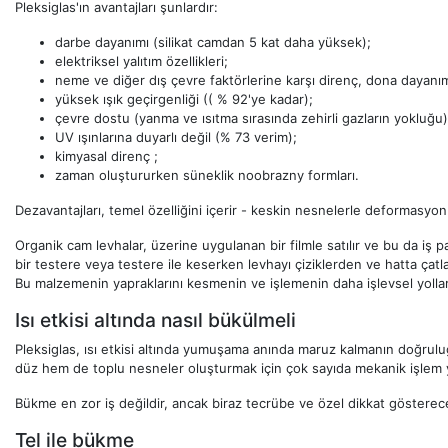
Pleksiglas'ın avantajları şunlardır:
darbe dayanımı (silikat camdan 5 kat daha yüksek);
elektriksel yalıtım özellikleri;
neme ve diğer dış çevre faktörlerine karşı direnç, dona dayanı
yüksek ışık geçirgenliği (( % 92'ye kadar);
çevre dostu (yanma ve ısıtma sırasında zehirli gazların yokluğu)
UV ışınlarına duyarlı değil (% 73 verim);
kimyasal direnç ;
zaman oluştururken süneklik noobrazny formları.
Dezavantajları, temel özelliğini içerir - keskin nesnelerle deformasyon 
Organik cam levhalar, üzerine uygulanan bir filmle satılır ve bu da iş p
bir testere veya testere ile keserken levhayı çiziklerden ve hatta çatl
Bu malzemenin yapraklarını kesmenin ve işlemenin daha işlevsel yolları
Isı etkisi altında nasıl bükülmeli
Pleksiglas, ısı etkisi altında yumuşama anında maruz kalmanın doğrulu
düz hem de toplu nesneler oluşturmak için çok sayıda mekanik işlem 
Bükme en zor iş değildir, ancak biraz tecrübe ve özel dikkat göstereceğ
Tel ile bükme