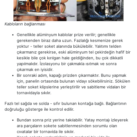
Kabloların bağlanması
Genellikle alüminyum kablolar prize verilir; genellikle
gerekenden biraz daha uzun. Fazlalığı kesmenize gerek
yoktur - teller soket alanında bükülebilir. Yalıtımı telden
çıkarmanız gerekirse, eski alüminyum tel çekirdeğin hafif bir
kesikle bile çok kırılgan hale geldiğinden, bu çok dikkatli
yapılmalıdır. İzolasyonu bir çakmakla ısıtmak ve sonra
çıkarmak en iyisidir.
Bir sonraki adım, kapağı prizden çıkarmaktır. Bunu yapmak
için, panelin ortasında bulunan vidayı sökebilirsiniz. Sökülen
teller soket klipslerine yerleştirilir ve sabitleme vidaları bir
tornavidayla sıkılır.
Fazlı tel sağda ve solda - sıfır bulunan kontağa bağlı. Bağlantının
doğruluğu gösterge ile kontrol edilir.
Bundan sonra priz yerine takılabilir. Yatay montajı izleyerek
ara parçaların sokete sabitlenmesinden sorumlu olan
cıvatalar bir tornavida ile sıkılır.