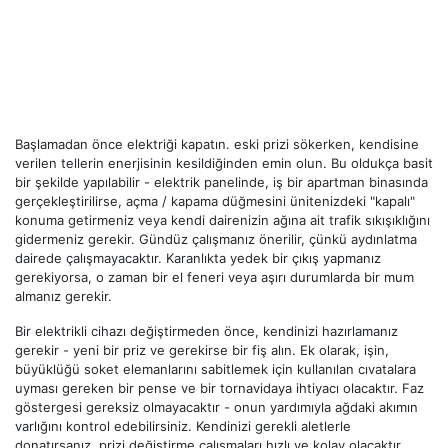
Başlamadan önce elektriği kapatın. eski prizi sökerken, kendisine
verilen tellerin enerjisinin kesildiğinden emin olun. Bu oldukça basit
bir şekilde yapılabilir - elektrik panelinde, iş bir apartman binasında
gerçekleştirilirse, açma / kapama düğmesini ünitenizdeki "kapalı"
konuma getirmeniz veya kendi dairenizin ağına ait trafik sıkışıklığını
gidermeniz gerekir. Gündüz çalışmanız önerilir, çünkü aydınlatma
dairede çalışmayacaktır. Karanlıkta yedek bir çıkış yapmanız
gerekiyorsa, o zaman bir el feneri veya aşırı durumlarda bir mum
almanız gerekir.
Bir elektrikli cihazı değiştirmeden önce, kendinizi hazırlamanız
gerekir - yeni bir priz ve gerekirse bir fiş alın. Ek olarak, işin,
büyüklüğü soket elemanlarını sabitlemek için kullanılan cıvatalara
uyması gereken bir pense ve bir tornavidaya ihtiyacı olacaktır. Faz
göstergesi gereksiz olmayacaktır - onun yardımıyla ağdaki akımın
varlığını kontrol edebilirsiniz. Kendinizi gerekli aletlerle
donatırsanız, prizi değiştirme çalışmaları hızlı ve kolay olacaktır.