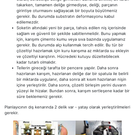
takarken, tamamen deliğe girmediyse, deliği, parçanın
girintiye oturmasını sağlayacak bir boyuta büyütmeniz
gerekir. Bu durumda substratın deformasyonu kabul
edilemezdir.
Soketin altındaki yeni bir parça, tahsis edilen niş içerisinde
sağlam ve güvenli bir şekilde sabitlenmelidir. Bunu yapmak
için, karışımı çimento kumu veya sıva bazında uygulamanız
gerekir. Bu durumda alçı kullanmak tercih edilir. Bu tür bir
çözeltiyi hazırlamak için kuru karışıma az miktarda su ekleyin
ve çözeltiyi karıştırın. Hücredeki kutuyu düzeltebilecek
kadar tutarlı olmalıdır.
Tellerin gireceği tarafta bir pencere yapılır. Daha sonra
hazırlanan karışım, hazırlanan deliğe dar bir spatula ile belirli
bir miktarda uygulanır, daha sonra alt kısım hazırlanan nişin
içine yerleştirilir. Daha sonra, çözelti birleşim yerini duvarın
yüzeyi ile hizalar. Bundan sonra, karışım sertleşene kadar bir
süre beklemeniz gerekir.
Planlayıcının dış kenarında 2 delik var - yatay olarak yerleştirilmeleri
gerekir.