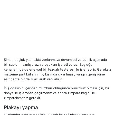
Şimdi, boşluk yapmakta zorlanmaya devam ediyoruz. İlk aşamada
bir şablon hazırlıyoruz ve oyukları işaretliyoruz. Boşluğun
kenarlarında geleneksel bir tezgah testeresi ile işlenebilir. Gereksiz
malzeme partiküllerinin iç kısımda çıkarılması, yarığın genişliğine
eşit çapta bir delik açılarak yapılabilir.
İniş odasının içeriden mümkün olduğunca pürüzsüz olması için, bir
dosya ile işlemden geçirmeniz ve sonra zımpara kağıdı ile
zımparalamanız gerekir.
Plakayı yapma
İyi pleytler elde etmek için yüksek kaliteli plastik şeritlere