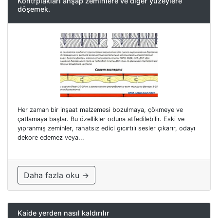
Kontrplakları ahşap zeminlere ve diğer yüzeylere
döşemek.
Her zaman bir inşaat malzemesi bozulmaya, çökmeye ve
çatlamaya başlar. Bu özellikler oduna atfedilebilir. Eski ve
yıpranmış zeminler, rahatsız edici gıcırtılı sesler çıkarır, odayı
dekore edemez veya...
Daha fazla oku →
Kaide yerden nasıl kaldırılır