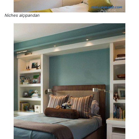
Niches alçıpandan