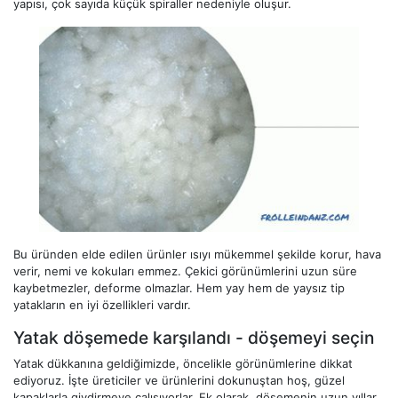
yapısı, çok sayıda küçük spiraller nedeniyle oluşur.
Bu üründen elde edilen ürünler ısıyı mükemmel şekilde korur, hava
verir, nemi ve kokuları emmez. Çekici görünümlerini uzun süre
kaybetmezler, deforme olmazlar. Hem yay hem de yaysız tip
yatakların en iyi özellikleri vardır.
Yatak döşemede karşılandı - döşemeyi seçin
Yatak dükkanına geldiğimizde, öncelikle görünümlerine dikkat
ediyoruz. İşte üreticiler ve ürünlerini dokunuştan hoş, güzel
kapaklarla giydirmeye çalışıyorlar. Ek olarak, döşemenin uzun yıllar