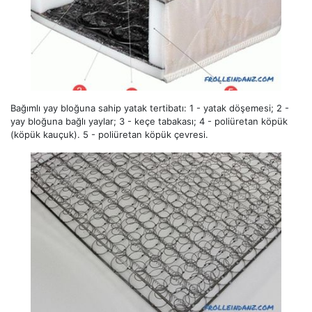
Bağımlı yay bloğuna sahip yatak tertibatı: 1 - yatak döşemesi; 2 -
yay bloğuna bağlı yaylar; 3 - keçe tabakası; 4 - poliüretan köpük
(köpük kauçuk). 5 - poliüretan köpük çevresi.