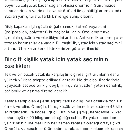
boyunca çalışacak kadar sağlam olması önemlidir. Günümüzde
sunulan desen ve dokular yatak örtüleri ile çeşitliliği artırmaktadır.
Bazıları yanlış tarafa, farklı bir renge sahip olabilir.
Dikiş kapakları için güçlü doğal (pamuk, keten) veya suni
(polipropilen, polyester) kumaşlar kullanın. Özel emprenye
işleminin gücünü ve elastikiyetini arttırın. Anti-alerjik emprenye ve
tozdan korunanlar da vardır. Bu çeşitlilik, yatak için yatak seçimini
arttırır. Nihai karar kendi isteklerinize göre verilmelidir.
Bir çift kişilik yatak için yatak seçiminin
özellikleri
Tek ve bir buçuk yatak ile karşılaştırıldığında, çift ürünlerin daha
yüksek yüklere adapte edilmesi gerekir. Ne de olsa, üzerlerinde
uyuyacak sadece bir kişi değil, iki kişi. Bu yüzden yeterli esneklik,
sağlamlık ve aşınma direnci gerekir.
Yatağa sahip olan eşlerin ağırlığı farklı olduğunda özellikle zor. Bir
örnek verelim. Örneğin, bir eş küçük ve incedir ve sadece 48 kilo
ağırlığındadır. Ve kocası, güçlü, uzun ve şişmiş, neredeyse iki kat
daha büyük - 90 kilogram bir ağırlığa sahip. Bir yatak seçerken,
yalnız birinin uyuması için her zaman rahatsız olacağı ortaya çıktı.
Örneğin, yumuşak bir ürün satın alarak, sadece kırılgan bir kadının