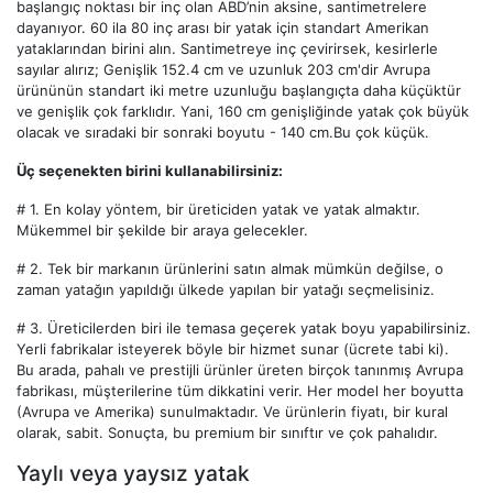
başlangıç ​​noktası bir inç olan ABD’nin aksine, santimetrelere
dayanıyor. 60 ila 80 inç arası bir yatak için standart Amerikan
yataklarından birini alın. Santimetreye inç çevirirsek, kesirlerle
sayılar alırız; Genişlik 152.4 cm ve uzunluk 203 cm'dir Avrupa
ürününün standart iki metre uzunluğu başlangıçta daha küçüktür
ve genişlik çok farklıdır. Yani, 160 cm genişliğinde yatak çok büyük
olacak ve sıradaki bir sonraki boyutu - 140 cm.Bu çok küçük.
Üç seçenekten birini kullanabilirsiniz:
# 1.
En kolay yöntem, bir üreticiden yatak ve yatak almaktır.
Mükemmel bir şekilde bir araya gelecekler.
# 2.
Tek bir markanın ürünlerini satın almak mümkün değilse, o
zaman yatağın yapıldığı ülkede yapılan bir yatağı seçmelisiniz.
# 3.
Üreticilerden biri ile temasa geçerek yatak boyu yapabilirsiniz.
Yerli fabrikalar isteyerek böyle bir hizmet sunar (ücrete tabi ki).
Bu arada, pahalı ve prestijli ürünler üreten birçok tanınmış Avrupa
fabrikası, müşterilerine tüm dikkatini verir. Her model her boyutta
(Avrupa ve Amerika) sunulmaktadır. Ve ürünlerin fiyatı, bir kural
olarak, sabit. Sonuçta, bu premium bir sınıftır ve çok pahalıdır.
Yaylı veya yaysız yatak