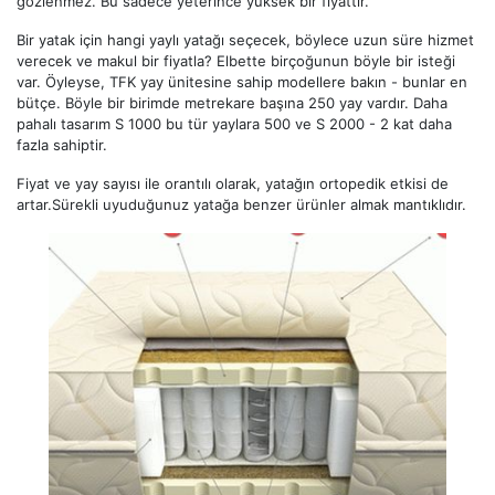
gözlenmez. Bu sadece yeterince yüksek bir fiyattır.
Bir yatak için hangi yaylı yatağı seçecek, böylece uzun süre hizmet
verecek ve makul bir fiyatla? Elbette birçoğunun böyle bir isteği
var. Öyleyse, TFK yay ünitesine sahip modellere bakın - bunlar en
bütçe. Böyle bir birimde metrekare başına 250 yay vardır. Daha
pahalı tasarım S 1000 bu tür yaylara 500 ve S 2000 - 2 kat daha
fazla sahiptir.
Fiyat ve yay sayısı ile orantılı olarak, yatağın ortopedik etkisi de
artar.Sürekli uyuduğunuz yatağa benzer ürünler almak mantıklıdır.