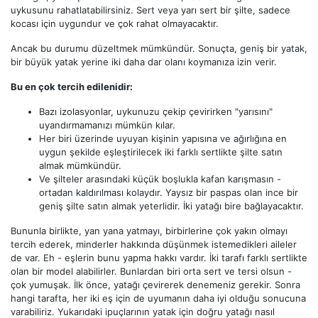
uykusunu rahatlatabilirsiniz. Sert veya yarı sert bir şilte, sadece
kocası için uygundur ve çok rahat olmayacaktır.
Ancak bu durumu düzeltmek mümkündür. Sonuçta, geniş bir yatak,
bir büyük yatak yerine iki daha dar olanı koymanıza izin verir.
Bu en çok tercih edilenidir:
Bazı izolasyonlar, uykunuzu çekip çevirirken "yarısını"
uyandırmamanızı mümkün kılar.
Her biri üzerinde uyuyan kişinin yapısına ve ağırlığına en
uygun şekilde eşleştirilecek iki farklı sertlikte şilte satın
almak mümkündür.
Ve şilteler arasındaki küçük boşlukla kafan karışmasın -
ortadan kaldırılması kolaydır. Yaysız bir paspas olan ince bir
geniş şilte satın almak yeterlidir. İki yatağı bire bağlayacaktır.
Bununla birlikte, yan yana yatmayı, birbirlerine çok yakın olmayı
tercih ederek, minderler hakkında düşünmek istemedikleri aileler
de var. Eh - eşlerin bunu yapma hakkı vardır. İki tarafı farklı sertlikte
olan bir model alabilirler. Bunlardan biri orta sert ve tersi olsun -
çok yumuşak. İlk önce, yatağı çevirerek denemeniz gerekir. Sonra
hangi tarafta, her iki eş için de uyumanın daha iyi olduğu sonucuna
varabiliriz. Yukarıdaki ipuçlarının yatak için doğru yatağı nasıl