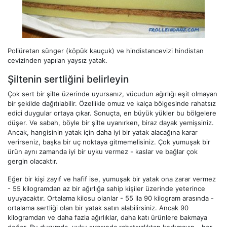
Poliüretan sünger (köpük kauçuk) ve hindistancevizi hindistan
cevizinden yapılan yaysız yatak.
Şiltenin sertliğini belirleyin
Çok sert bir şilte üzerinde uyursanız, vücudun ağırlığı eşit olmayan
bir şekilde dağıtılabilir. Özellikle omuz ve kalça bölgesinde rahatsız
edici duygular ortaya çıkar. Sonuçta, en büyük yükler bu bölgelere
düşer. Ve sabah, böyle bir şilte uyanırken, biraz dayak yemişsiniz.
Ancak, hangisinin yatak için daha iyi bir yatak alacağına karar
verirseniz, başka bir uç noktaya gitmemelisiniz. Çok yumuşak bir
ürün aynı zamanda iyi bir uyku vermez - kaslar ve bağlar çok
gergin olacaktır.
Eğer bir kişi zayıf ve hafif ise, yumuşak bir yatak ona zarar vermez
- 55 kilogramdan az bir ağırlığa sahip kişiler üzerinde yeterince
uyuyacaktır. Ortalama kilosu olanlar - 55 ila 90 kilogram arasında -
ortalama sertliği olan bir yatak satın alabilirsiniz. Ancak 90
kilogramdan ve daha fazla ağırlıklar, daha katı ürünlere bakmaya
değer. Bu durumda, uyku sırasında rahatsızlıktan korkmayın - her