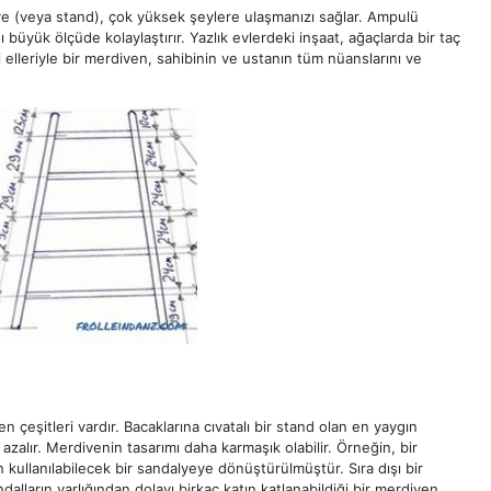
e (veya stand), çok yüksek şeylere ulaşmanızı sağlar. Ampulü
ı büyük ölçüde kolaylaştırır. Yazlık evlerdeki inşaat, ağaçlarda bir taç
elleriyle bir merdiven, sahibinin ve ustanın tüm nüanslarını ve
eşitleri vardır. Bacaklarına cıvatalı bir stand olan en yaygın
azalır. Merdivenin tasarımı daha karmaşık olabilir. Örneğin, bir
n kullanılabilecek bir sandalyeye dönüştürülmüştür. Sıra dışı bir
alların varlığından dolayı birkaç katın katlanabildiği bir merdiven