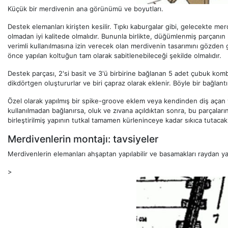
Küçük bir merdivenin ana görünümü ve boyutları.
Destek elemanları kirişten kesilir. Tıpkı kaburgalar gibi, gelecekte merd
olmadan iyi kalitede olmalıdır. Bununla birlikte, düğümlenmiş parçan
verimli kullanılmasına izin verecek olan merdivenin tasarımını gözden g
önce yapılan koltuğun tam olarak sabitlenebileceği şekilde olmalıdır.
Destek parçası, 2'si basit ve 3'ü birbirine bağlanan 5 adet çubuk kombi
dikdörtgen oluştururlar ve biri çapraz olarak eklenir. Böyle bir bağlantı
Özel olarak yapılmış bir spike-groove eklem veya kendinden diş açan vid
kullanılmadan bağlanırsa, oluk ve zıvana açıldıktan sonra, bu parçalar
birleştirilmiş yapının tutkal tamamen kürleninceye kadar sıkıca tutacak 2
Merdivenlerin montajı: tavsiyeler
Merdivenlerin elemanları ahşaptan yapılabilir ve basamakları raydan yapı
>