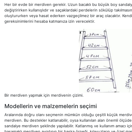
Her bir evde bir merdiven gerekir. Uzun bacaklı bu büyük boy sandaly
değiştirirken kullanışlıdır ve saçaklardaki perdelerin sökülüp takılmasın
oluştururken veya hasat ederken vazgeçilmez bir araç olacaktır. Kendi 
gereksinimlerini hesaba katmanıza izin verecektir.
Bir merdiven yapmak için merdivenin çizimi.
Modellerin ve malzemelerin seçimi
Aralarında doğru olanı seçmenin mümkün olduğu çeşitli küçük merdiven ç
merdiven. Bu destekler katlanabilir, oysa kullanılan alan önemli ölçüde 
sandalye merdiven şeklinde yapılabilir. Katlanmış ve kullanım amacı içi
basamaklı merdiven aygıtının bir başka örneği, kılavuzların ve özel mand