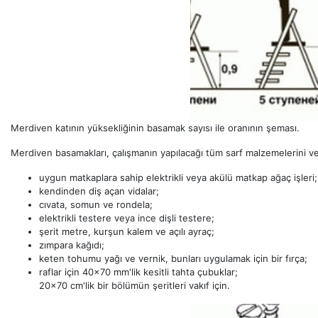
Merdiven katının yüksekliğinin basamak sayısı ile oranının şeması.
Merdiven basamakları, çalışmanın yapılacağı tüm sarf malzemelerini ve al
uygun matkaplara sahip elektrikli veya akülü matkap ağaç işleri;
kendinden diş açan vidalar;
cıvata, somun ve rondela;
elektrikli testere veya ince dişli testere;
şerit metre, kurşun kalem ve açılı ayraç;
zımpara kağıdı;
keten tohumu yağı ve vernik, bunları uygulamak için bir fırça;
raflar için 40x70 mm'lik kesitli tahta çubuklar;
20x70 cm'lik bir bölümün şeritleri vakıf için.