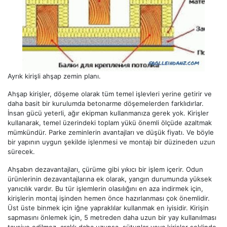
Ayrık kirişli ahşap zemin planı.
Ahşap kirişler, döşeme olarak tüm temel işlevleri yerine getirir ve
daha basit bir kurulumda betonarme döşemelerden farklıdırlar.
İnsan gücü yeterli, ağır ekipman kullanmanıza gerek yok. Kirişler
kullanarak, temel üzerindeki toplam yükü önemli ölçüde azaltmak
mümkündür. Parke zeminlerin avantajları ve düşük fiyatı. Ve böyle
bir yapının uygun şekilde işlenmesi ve montajı bir düzineden uzun
sürecek.
Ahşabın dezavantajları, çürüme gibi yıkıcı bir işlem içerir. Odun
ürünlerinin dezavantajlarına ek olarak, yangın durumunda yüksek
yanıcılık vardır. Bu tür işlemlerin olasılığını en aza indirmek için,
kirişlerin montaj işinden hemen önce hazırlanması çok önemlidir.
Üst üste binmek için iğne yapraklılar kullanmak en iyisidir. Kirişin
sapmasını önlemek için, 5 metreden daha uzun bir yay kullanılması
tavsiye edilmez, aralık daha uzunsa, sütunlar veya kirişler şeklinde