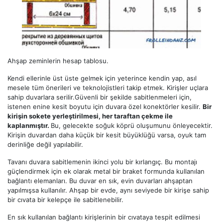
Ahşap zeminlerin hesap tablosu.
Kendi ellerinle üst üste gelmek için yeterince kendin yap, asıl
mesele tüm önerileri ve teknolojistleri takip etmek. Kirişler uçlara
sahip duvarlara serilir.Güvenli bir şekilde sabitlenmeleri için,
istenen enine kesit boyutu için duvara özel konektörler kesilir.
Bir
kirişin sokete yerleştirilmesi, her taraftan çekme ile
kaplanmıştır.
Bu, gelecekte soğuk köprü oluşumunu önleyecektir.
Kirişin duvardan daha küçük bir kesit büyüklüğü varsa, oyuk tam
derinliğe değil yapılabilir.
Tavanı duvara sabitlemenin ikinci yolu bir kırlangıç. Bu montajı
güçlendirmek için ek olarak metal bir braket formunda kullanılan
bağlantı elemanları. Bu duvar en sık, evin duvarları ahşaptan
yapılmışsa kullanılır. Ahşap bir evde, aynı seviyede bir kirişe sahip
bir cıvata bir kelepçe ile sabitlenebilir.
En sık kullanılan bağlantı kirişlerinin bir cıvataya tespit edilmesi