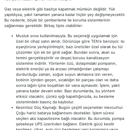
Gaz veya elektrik gibi basitçe kapatmak mümkün değildir. Yük
yapıldıysa, yakıt tamamen yanana kadar hiçbir şey değişmeyecektir.
Bu nedenle, böyle bir çemberleme ile koruma sistemlerinin
sağlanması gereklidir. Birkaç tipte olabilirler:
Musluk sıvısı kullanılmasıyla. Bu seçeneği uygulamak için
özel bir cihaz satın alındı. Görünüşe göre TEN'e benziyor. Isı
eşanjörüne yerleştirilmiştir, bazı üreticiler özel olarak bu tür
çözümler için ek bir girdi sağlar. Bundan sonra, akan su
temini gerçekleştirilir ve deşarj borusu kanalizasyon
sistemine indirilir. Yöntemin özü, dolaşımdaki pompanın,
elektrik enerjisi ya da arızası olmadığından çalışmayı
durdurduğu zaman, soğuk suyun akmasına izin veren,
bobinin içinden geçen, sıcaklığın bir parçası olan ve daha
sonra lağım içine boşaltılan bir vana açmasıdır. İşlem, yakıt
yanana kadar devam eder. Bazı durumlarda, bu yöntem
etkisiz olacaktır, çünkü ışığı kapattığınızda, su besleme
sistemindeki basınç da kaybolur.
Kesintisiz Güç Kaynağı. Bugün çeşitli seçenekler mevcuttur.
Çoğu harici batarya bağlantısını destekler. İşlem süresi
seçilen akü kapasitesine bağlı olacaktır. Bu durumda, pompa
şebekeye UPS üzerinden bağlanır. Elektrik gücü kesilir
kesilmez, cihaz, evin güç beslemesi geri kazanılana veya