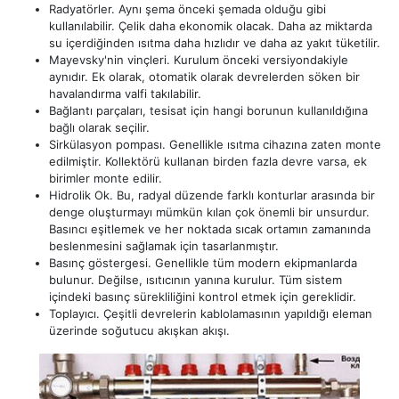
Radyatörler. Aynı şema önceki şemada olduğu gibi
kullanılabilir. Çelik daha ekonomik olacak. Daha az miktarda
su içerdiğinden ısıtma daha hızlıdır ve daha az yakıt tüketilir.
Mayevsky'nin vinçleri. Kurulum önceki versiyondakiyle
aynıdır. Ek olarak, otomatik olarak devrelerden söken bir
havalandırma valfi takılabilir.
Bağlantı parçaları, tesisat için hangi borunun kullanıldığına
bağlı olarak seçilir.
Sirkülasyon pompası. Genellikle ısıtma cihazına zaten monte
edilmiştir. Kollektörü kullanan birden fazla devre varsa, ek
birimler monte edilir.
Hidrolik Ok. Bu, radyal düzende farklı konturlar arasında bir
denge oluşturmayı mümkün kılan çok önemli bir unsurdur.
Basıncı eşitlemek ve her noktada sıcak ortamın zamanında
beslenmesini sağlamak için tasarlanmıştır.
Basınç göstergesi. Genellikle tüm modern ekipmanlarda
bulunur. Değilse, ısıtıcının yanına kurulur. Tüm sistem
içindeki basınç sürekliliğini kontrol etmek için gereklidir.
Toplayıcı. Çeşitli devrelerin kablolamasının yapıldığı eleman
üzerinde soğutucu akışkan akışı.