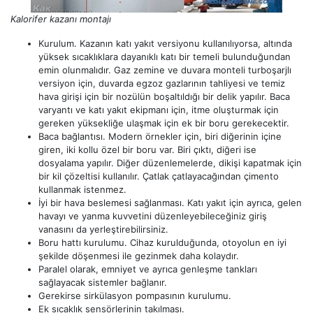
Kalorifer kazanı montajı
Kurulum. Kazanın katı yakıt versiyonu kullanılıyorsa, altında
yüksek sıcaklıklara dayanıklı katı bir temeli bulunduğundan
emin olunmalıdır. Gaz zemine ve duvara monteli turboşarjlı
versiyon için, duvarda egzoz gazlarının tahliyesi ve temiz
hava girişi için bir nozülün boşaltıldığı bir delik yapılır. Baca
varyantı ve katı yakıt ekipmanı için, itme oluşturmak için
gereken yüksekliğe ulaşmak için ek bir boru gerekecektir.
Baca bağlantısı. Modern örnekler için, biri diğerinin içine
giren, iki kollu özel bir boru var. Biri çıktı, diğeri ise
dosyalama yapılır. Diğer düzenlemelerde, dikişi kapatmak için
bir kil çözeltisi kullanılır. Çatlak çatlayacağından çimento
kullanmak istenmez.
İyi bir hava beslemesi sağlanması. Katı yakıt için ayrıca, gelen
havayı ve yanma kuvvetini düzenleyebileceğiniz giriş
vanasını da yerleştirebilirsiniz.
Boru hattı kurulumu. Cihaz kurulduğunda, otoyolun en iyi
şekilde döşenmesi ile gezinmek daha kolaydır.
Paralel olarak, emniyet ve ayrıca genleşme tankları
sağlayacak sistemler bağlanır.
Gerekirse sirkülasyon pompasının kurulumu.
Ek sıcaklık sensörlerinin takılması.