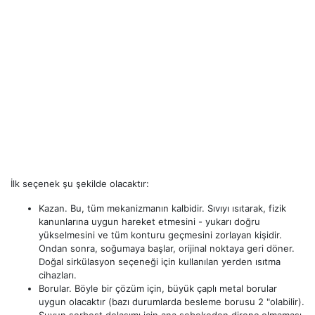
İlk seçenek şu şekilde olacaktır:
Kazan. Bu, tüm mekanizmanın kalbidir. Sıvıyı ısıtarak, fizik
kanunlarına uygun hareket etmesini - yukarı doğru
yükselmesini ve tüm konturu geçmesini zorlayan kişidir.
Ondan sonra, soğumaya başlar, orijinal noktaya geri döner.
Doğal sirkülasyon seçeneği için kullanılan yerden ısıtma
cihazları.
Borular. Böyle bir çözüm için, büyük çaplı metal borular
uygun olacaktır (bazı durumlarda besleme borusu 2 "olabilir).
Suyun serbest dolaşımı için ana şebekeden direnç olmaması